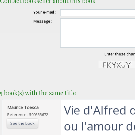
Contact bookseller about this book
Your e-mail :
Message :
Enter these char
5 book(s) with the same title
‎Vie d'Alfred
‎Maurice Toesca‎
Reference : 500355672
ou l'amour de
See the book