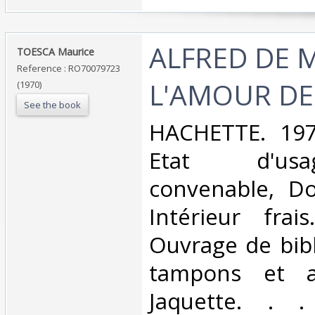
‎ALFRED DE 
‎TOESCA Maurice‎
Reference : RO70079723
L'AMOUR DE
(1970)
See the book
‎HACHETTE. 1970
Etat d'us
convenable, Dos
Intérieur frai
Ouvrage de bib
tampons et ad
Jaquette. . . 