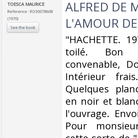
‎ALFRED DE
‎TOESCA MAURICE‎
Reference : RO30078608
L'AMOUR DE
(1970)
See the book
‎"HACHETTE. 197
toilé. Bon 
convenable, Dos
Intérieur frai
Quelques planc
en noir et blan
l'ouvrage. Envo
Pour monsieu
cette sorte de 