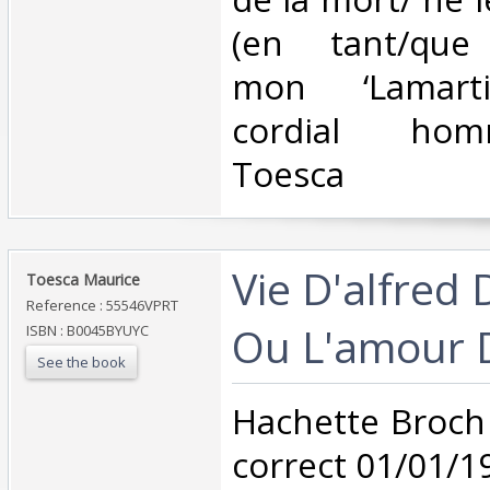
(en tant/que 
mon ‘Lamarti
cordial homm
Toesca‎
‎Vie D'alfred
‎Toesca Maurice‎
Reference : 55546VPRT
Ou L'amour D
ISBN : B0045BYUYC
See the book
‎Hachette Broch
correct 01/01/1