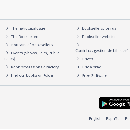
Thematic catalogue
Booksellers, join us
The Booksellers
Bookseller website
Portraits of booksellers
Caminha : gestion de biblioth
Events (Shows, Fairs, Public
sales)
Prices
Book professions directory
Bric à brac
Find our books on Addall
Free Software
English
Español
Po