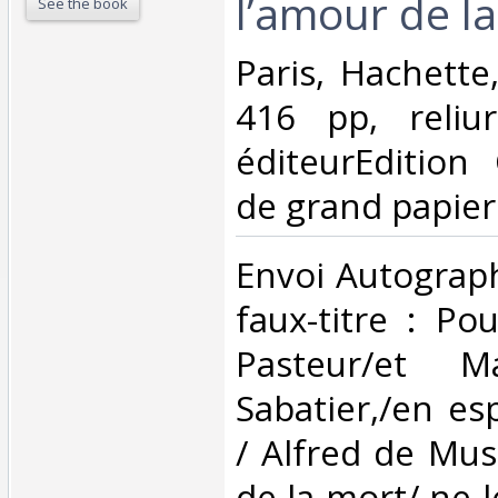
l’amour de la
See the book
‎Paris, Hachette
416 pp, reliur
éditeurEdition 
de grand papier‎
‎Envoi Autograp
faux-titre : Po
Pasteur/et 
Sabatier,/en es
/ Alfred de Mus
de la mort/ ne 