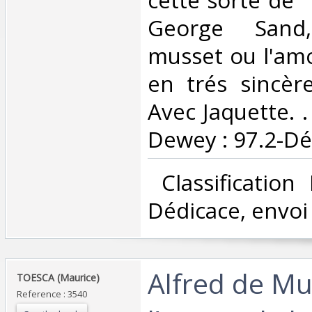
George Sand
musset ou l'amo
en trés sincèr
Avec Jaquette. . 
Dewey : 97.2-Déd
‎ Classificatio
Dédicace, envoi‎
‎Alfred de M
‎TOESCA (Maurice)‎
Reference : 3540