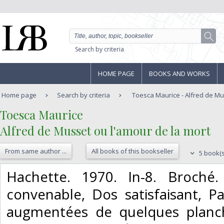
Search by criteria
HOME PAGE
BOOKS AND WORKS
Home page
Search by criteria
Toesca Maurice - Alfred de Mus
‎Toesca Maurice‎
‎Alfred de Musset ou l'amour de la mort‎
From same author ...
All books of this bookseller
5 book(s
‎Hachette. 1970. In-8. Broché.
convenable, Dos satisfaisant, P
augmentées de quelques planch