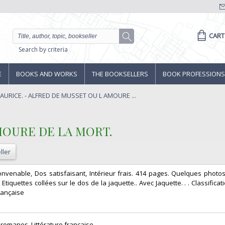
CART
Search by criteria
E
BOOKS AND WORKS
THE BOOKSELLERS
BOOK PROFESSIONS
URICE. - ALFRED DE MUSSET OU L AMOURE ...
MOURE DE LA MORT.‎
ller
 convenable, Dos satisfaisant, Intérieur frais. 414 pages. Quelques photo
 Etiquettes collées sur le dos de la jaquette.. Avec Jaquette. . . Classifica
ançaise‎
 romanes. Littérature française‎