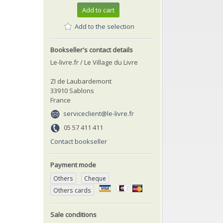
Add to cart
Add to the selection
Bookseller's contact details
Le-livre.fr / Le Village du Livre
ZI de Laubardemont
33910 Sablons
France
serviceclient@le-livre.fr
05 57 411 411
Contact bookseller
Payment mode
Others
Cheque
Others cards
Sale conditions