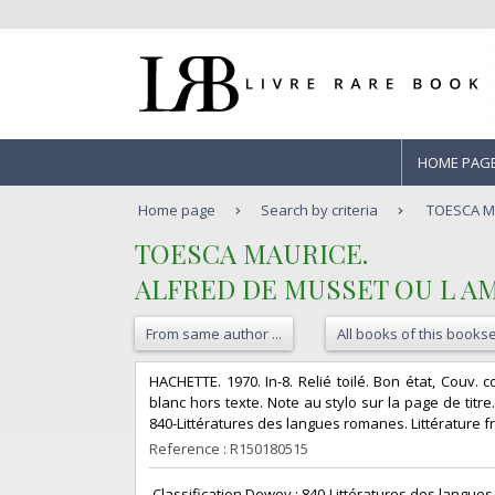
HOME PAG
Home page
Search by criteria
TOESCA MA
‎TOESCA MAURICE.‎
‎ALFRED DE MUSSET OU L A
From same author ...
All books of this bookse
‎HACHETTE. 1970. In-8. Relié toilé. Bon état, Couv.
blanc hors texte. Note au stylo sur la page de titre.
840-Littératures des langues romanes. Littérature fr
Reference : R150180515
‎ Classification Dewey : 840-Littératures des langues