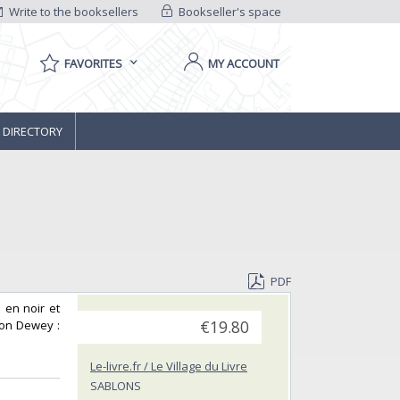
Write to the booksellers
Bookseller's space
FAVORITES
MY ACCOUNT
 DIRECTORY
PDF
s en noir et
tion Dewey :
€19.80
Le-livre.fr / Le Village du Livre
SABLONS