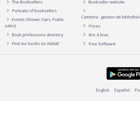
The Booksellers
Bookseller website
Portraits of booksellers
Caminha : gestion de biblioth
Events (Shows, Fairs, Public
sales)
Prices
Book professions directory
Bric à brac
Find our books on Addall
Free Software
English
Español
Po