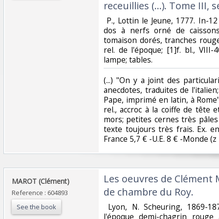
receuillies (...). Tome III,
‎ P., Lottin le Jeune, 1777. In-12
dos à nerfs orné de caissons
tomaison dorés, tranches rouge
rel. de l'époque; [1]f. bl., VIII
lampe; tables. ‎
‎(...) "On y a joint des particul
anecdotes, traduites de l'itali
Pape, imprimé en latin, à Rome
rel., accroc à la coiffe de têt
mors; petites cernes très pâles 
texte toujours très frais. Ex. en
France 5,7 € -U.E. 8 € -Monde (z B 
‎Les oeuvres de Clément 
‎MAROT (Clément)‎
de chambre du Roy. ‎
Reference : 604893
‎ Lyon, N. Scheuring, 1869-187
See the book
l'époque demi-chagrin rouge à