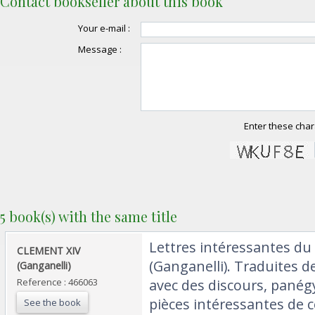
Contact bookseller about this book
Your e-mail :
Message :
Enter these char
5 book(s) with the same title
‎Lettres intéressantes d
‎CLEMENT XIV
(Ganganelli). Traduites de 
(Ganganelli)‎
Reference : 466063
avec des discours, panég
pièces intéressantes de 
See the book