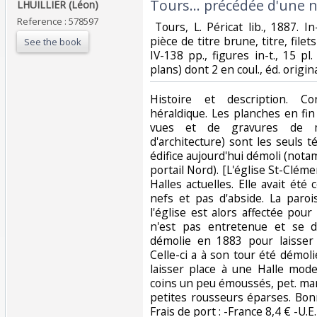
Tours… précédée d'une no
LHUILLIER (Léon)‎
Reference : 578597
‎ Tours, L. Péricat lib., 1887. I
pièce de titre brune, titre, filet
See the book
IV-138 pp., figures in-t., 15 pl
plans) dont 2 en coul., éd. original
‎Histoire et description. C
héraldique. Les planches en fi
vues et de gravures de m
d'architecture) sont les seuls
édifice aujourd'hui démoli (nota
portail Nord). [L'église St-Cléme
Halles actuelles. Elle avait été
nefs et pas d'abside. La paro
l'église est alors affectée pour
n'est pas entretenue et se d
démolie en 1883 pour laisser 
Celle-ci a à son tour été démo
laisser place à une Halle moder
coins un peu émoussés, pet. manq
petites rousseurs éparses. Bon
Frais de port : -France 8,4 € -U.E.