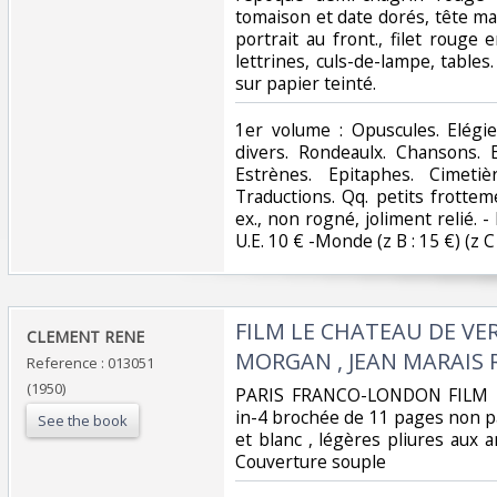
tomaison et date dorés, tête ma
portrait au front., filet rouge
lettrines, culs-de-lampe, tables.
sur papier teinté. ‎
‎1er volume : Opuscules. Elégie
divers. Rondeaulx. Chansons.
Estrènes. Epitaphes. Cimetiè
Traductions. Qq. petits frottem
ex., non rogné, joliment relié. - 
U.E. 10 € -Monde (z B : 15 €) (z C :
‎FILM LE CHATEAU DE VE
‎CLEMENT RENE‎
MORGAN , JEAN MARAIS 
Reference : 013051
(1950)
‎PARIS FRANCO-LONDON FILM 
in-4 brochée de 11 pages non pa
See the book
et blanc , légères pliures aux 
Couverture souple ‎