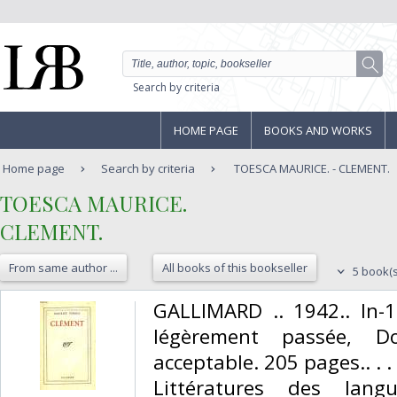
Search by criteria
HOME PAGE
BOOKS AND WORKS
Home page
Search by criteria
TOESCA MAURICE. - CLEMENT.
‎TOESCA MAURICE.‎
‎CLEMENT.‎
From same author ...
All books of this bookseller
5 book(s
‎GALLIMARD .. 1942.. In-
légèrement passée, Dos
acceptable. 205 pages.. . .
Littératures des lang