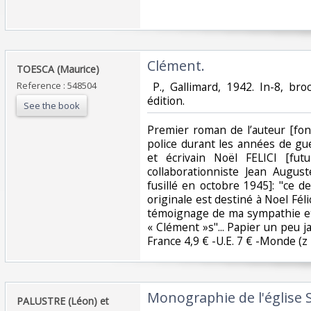
‎Clément.‎
‎TOESCA (Maurice)‎
Reference : 548504
‎ P., Gallimard, 1942. In-8, b
édition. ‎
See the book
‎Premier roman de l’auteur [fon
police durant les années de gue
et écrivain Noël FELICI [fut
collaborationniste Jean August
fusillé en octobre 1945]: "ce d
originale est destiné à Noel Féli
témoignage de ma sympathie et
« Clément »s"... Papier un peu jau
France 4,9 € -U.E. 7 € -Monde (z B 
‎Monographie de l'église
‎PALUSTRE (Léon) et