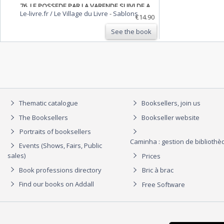
76. LE POSSEDE PAR LA VARENDE SUIVI DE A
Le-livre.fr / Le Village du Livre
-
Sablons
TRAVERS LA CAMPANIE PAR ROGER
€14.90
PEYREFITTE SUIVI DE L'EXPERIENCE
See the book
AMOUREUSE PAR TOESCA MAURICE SUIVI
DE LAPINS PAR-CI, LAPINS PAR-LA PAR MARIE
M…
Thematic catalogue
Booksellers, join us
The Booksellers
Bookseller website
Portraits of booksellers
Caminha : gestion de biblioth
Events (Shows, Fairs, Public
sales)
Prices
Book professions directory
Bric à brac
Find our books on Addall
Free Software