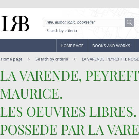
Search by criteria
HOME PAGE
BOOKS AND WORKS
Home page
Search by criteria
LA VARENDE, PEYREFITTE ROGER
‎LA VARENDE, PEYREF
MAURICE.‎
‎LES OEUVRES LIBRES.
POSSEDE PAR LA VARE