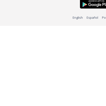
English
Español
Po