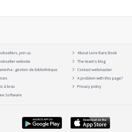
oksellers, join us
About Livre Rare Book
okseller website
The team's blog
aminha : gestion de bibliothèque
Contact webmaster
rices
A problem with this page?
ic à brac
Privacy policy
ree Software