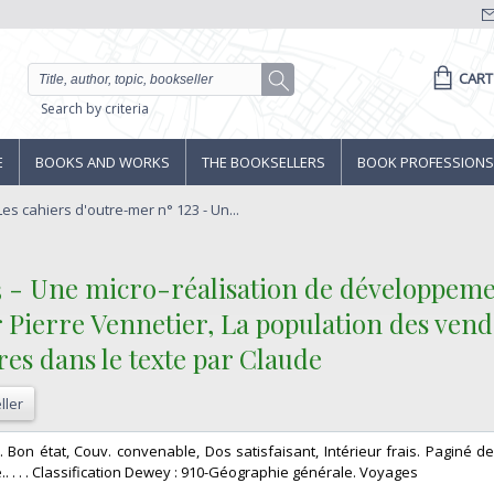
CART
Search by criteria
E
BOOKS AND WORKS
THE BOOKSELLERS
BOOK PROFESSIONS
 Les cahiers d'outre-mer n° 123 - Un...
23 - Une micro-réalisation de développem
par Pierre Vennetier, La population des v
es dans le texte par Claude‎
ller
é. Bon état, Couv. convenable, Dos satisfaisant, Intérieur frais. Paginé d
.. . . . Classification Dewey : 910-Géographie générale. Voyages‎