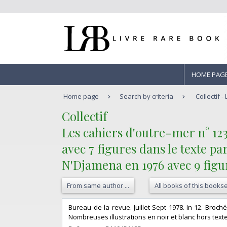
HOME PAG
Home page
Search by criteria
Collectif -
‎Collectif‎
‎Les cahiers d'outre-mer n° 1
avec 7 figures dans le texte 
N'Djamena en 1976 avec 9 figur
From same author ...
All books of this bookse
‎Bureau de la revue. Juillet-Sept 1978. In-12. Broch
Nombreuses illustrations en noir et blanc hors texte