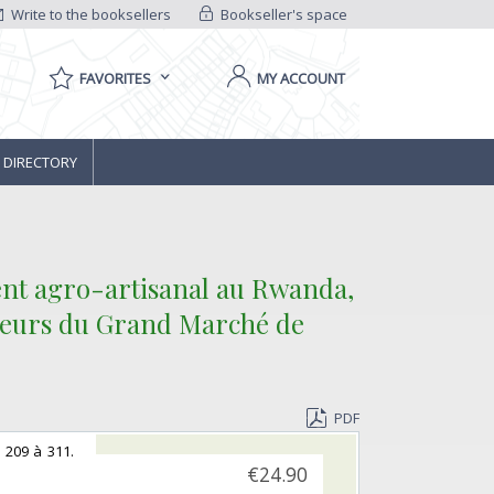
Write to the booksellers
Bookseller's space
FAVORITES
MY ACCOUNT
 DIRECTORY
ent agro-artisanal au Rwanda,
endeurs du Grand Marché de
PDF
e 209 à 311.
€24.90