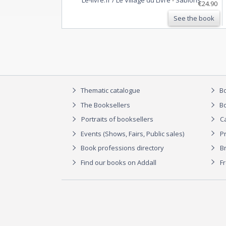
le texte par Pierre Vennetier, La population
€24.90
des vendeurs du Grand Marché de
See the book
N'Djamena en 1976 avec 9 …
Thematic catalogue
Bo
The Booksellers
Bo
Portraits of booksellers
C
Events (Shows, Fairs, Public sales)
P
Book professions directory
Br
Find our books on Addall
F