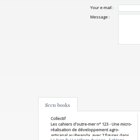
Your e-mail :
Message :
Seen books
Collectif
Les cahiers d'outre-mer n° 123 - Une micro-
réalisation de développement agro-
artisanal au Rwanda, avec 7 figures dans
Le-livre.fr / Le Village du Livre
-
Sablons