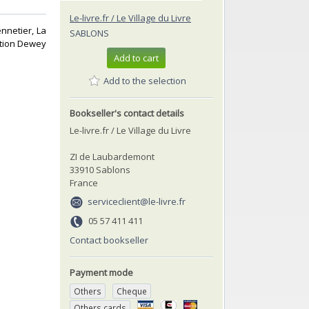
Le-livre.fr / Le Village du Livre
nnetier, La
SABLONS
ation Dewey
Add to cart
Add to the selection
Bookseller's contact details
Le-livre.fr / Le Village du Livre
ZI de Laubardemont
33910 Sablons
France
serviceclient@le-livre.fr
05 57 411 411
Contact bookseller
Payment mode
Others
Cheque
Others cards