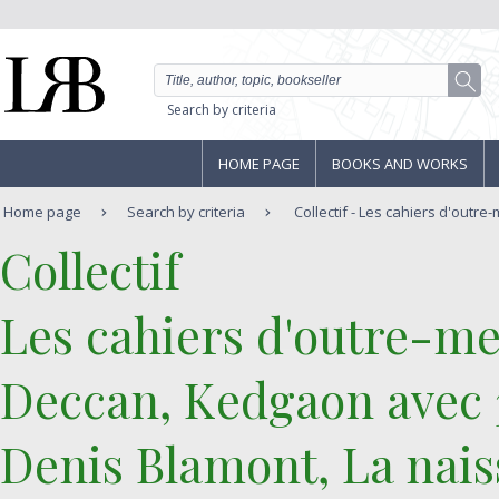
Search by criteria
HOME PAGE
BOOKS AND WORKS
Home page
Search by criteria
Collectif - Les cahiers d'outre-
‎Collectif‎
‎Les cahiers d'outre-me
Deccan, Kedgaon avec 3
Denis Blamont, La nai