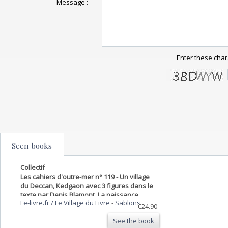
Message :
Enter these char
Seen books
Collectif
Les cahiers d'outre-mer n° 119 - Un village
du Deccan, Kedgaon avec 3 figures dans le
texte par Denis Blamont, La naissance
Le-livre.fr / Le Village du Livre
-
Sablons
d'une économie moderne dans le Sultanat
€24.90
d'Oman, avec 4 figures dans le texte par
See the book
Jacqueline Bouq…