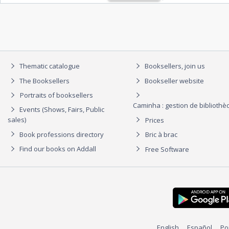
Thematic catalogue
Booksellers, join us
The Booksellers
Bookseller website
Portraits of booksellers
Caminha : gestion de biblioth
Events (Shows, Fairs, Public
sales)
Prices
Book professions directory
Bric à brac
Find our books on Addall
Free Software
English
Español
Po