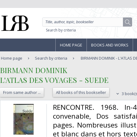
Search by criteria
HOME PAGE
BOOKS AND WORKS
Home page
Search by criteria
BIRMANN DOMINIK - L'ATLAS D
‎BIRMANN DOMINIK‎
‎L'ATLAS DES VOYAGES - SUEDE‎
From same author ...
All books of this bookseller
3 book(s
‎RENCONTRE. 1968. In-4
convenable, Dos satisfai
pages. Nombreuses illust
et blanc dans et hors texte.