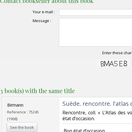
Contact bookseller about this book
Your e-mail :
Message :
Enter these char
3 book(s) with the same title
‎Suède. rencontre. l'atlas
‎Birmann‎
Reference : 75245
‎Rencontre, coll. « L’Atlas des 
état d’occasion.‎
(1968)
See the book
‎ Bon état d’occasion ‎