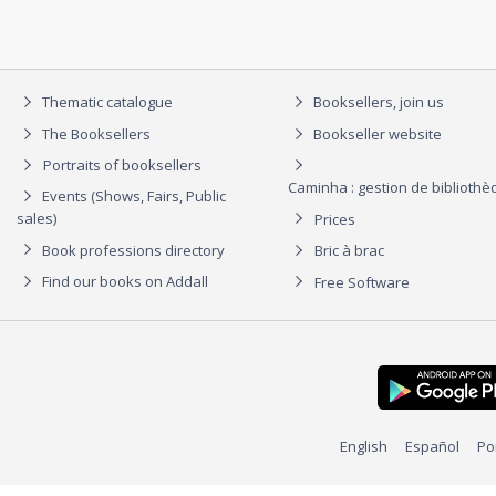
Thematic catalogue
Booksellers, join us
The Booksellers
Bookseller website
Portraits of booksellers
Caminha : gestion de biblioth
Events (Shows, Fairs, Public
sales)
Prices
Book professions directory
Bric à brac
Find our books on Addall
Free Software
English
Español
Po