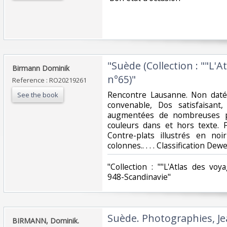
‎"Suède (Collection : ""L'
‎Birmann Dominik‎
n°65)"‎
Reference : RO20219261
‎Rencontre Lausanne. Non daté.
See the book
convenable, Dos satisfaisant,
augmentées de nombreuses p
couleurs dans et hors texte. F
Contre-plats illustrés en no
colonnes.. . . . Classification Dew
‎"Collection : ""L'Atlas des voy
948-Scandinavie"‎
‎Suède. Photographies, Je
‎BIRMANN, Dominik.‎