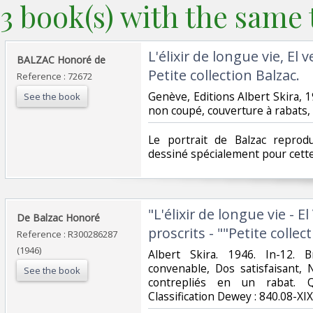
3 book(s) with the same t
‎L'élixir de longue vie, El
‎BALZAC Honoré de‎
Petite collection Balzac.‎
Reference : 72672
‎Genève, Editions Albert Skira, 1
See the book
non coupé, couverture à rabats, t
‎Le portrait de Balzac reprod
dessiné spécialement pour cette
‎"L'élixir de longue vie - 
‎De Balzac Honoré‎
proscrits - ""Petite collec
Reference : R300286287
(1946)
‎Albert Skira. 1946. In-12. 
convenable, Dos satisfaisant,
See the book
contrepliés en un rabat. Q
Classification Dewey : 840.08-XIX