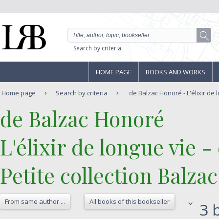
Search by criteria
HOME PAGE
BOOKS AND WORKS
Home page
Search by criteria
de Balzac Honoré - L'élixir de lo
‎de Balzac Honoré‎
‎L'élixir de longue vie -
Petite collection Balzac 
From same author ...
All books of this bookseller
3 b