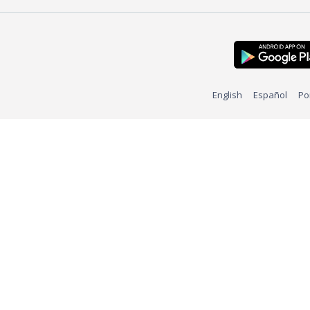
English
Español
Po