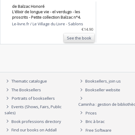
de Balzac Honoré
L'élixir de longue vie - el verdugo - les
proscrits - Petite collection Balzac n°4.
Le-livre.fr / Le Village du Livre
-
Sablons
€14.90
See the book
Thematic catalogue
Booksellers, join us
The Booksellers
Bookseller website
Portraits of booksellers
Caminha : gestion de biblioth
Events (Shows, Fairs, Public
sales)
Prices
Book professions directory
Bric à brac
Find our books on Addall
Free Software