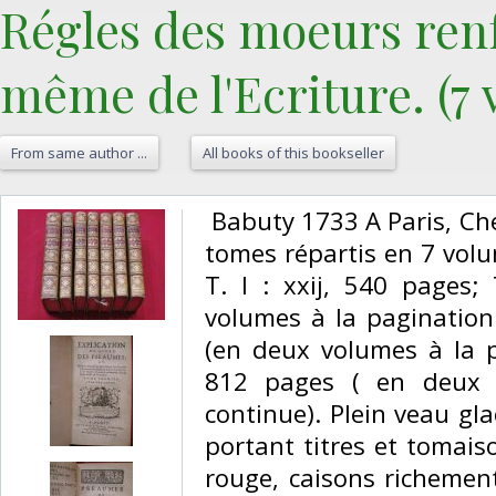
Régles des moeurs renf
même de l'Ecriture. (7 
From same author ...
All books of this bookseller
‎ Babuty 1733 A Paris, Ch
tomes répartis en 7 vol
T. I : xxij, 540 pages;
volumes à la pagination 
(en deux volumes à la p
812 pages ( en deux 
continue). Plein veau gl
portant titres et tomais
rouge, caisons richemen