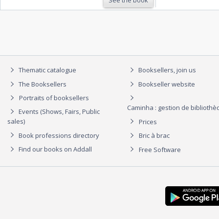
l'Ecriture. (7 volumes, sans le …
Thematic catalogue
Booksellers, join us
The Booksellers
Bookseller website
Portraits of booksellers
Caminha : gestion de biblioth
Events (Shows, Fairs, Public
sales)
Prices
Book professions directory
Bric à brac
Find our books on Addall
Free Software