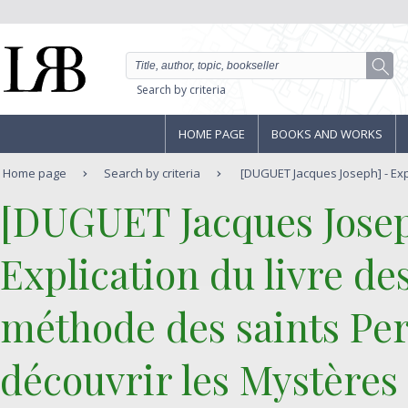
Search by criteria
HOME PAGE
BOOKS AND WORKS
Home page
Search by criteria
[DUGUET Jacques Joseph] - Expli
‎[DUGUET Jacques Josep
‎Explication du livre d
méthode des saints Pere
découvrir les Mystères 