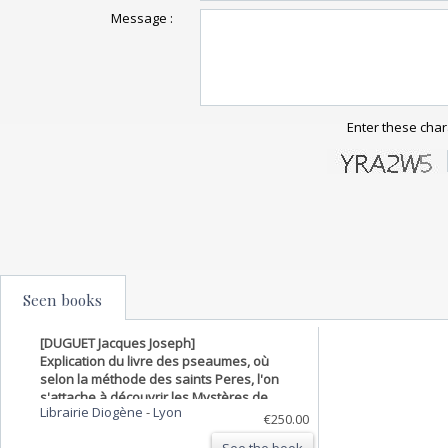
Message :
Enter these char
Seen books
[DUGUET Jacques Joseph]
Explication du livre des pseaumes, où
selon la méthode des saints Peres, l'on
s'attache à découvrir les Mystères de
Librairie Diogène
-
Lyon
Jésus-Christ, & les Régles des moeurs
€250.00
renfermées dans la lettre même de
See the book