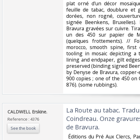
plat orné d'un décor mosaïqu
feuille de tabac, doublure et 
dorées, non rogné, couvertur
signée Beenkens, Bruxelles). 
Bravura gravées sur cuivre. Tir
un des 450 sur papier de Ma
(quelques frottements). // 
morocco, smooth spine, first 
tooling in mosaic depicting a 
lining and endpaper, gilt edges
preserved (binding signed Beenk
by Denyse de Bravura, copper-e
900 copies ; one of the 450 on
876). (some rubbings). ‎
‎La Route au tabac. Tradu
‎CALDWELL Erskine. ‎
Coindreau. Onze gravures
Reference : 4376
de Bravura. ‎
See the book
‎ Éditions du Pré Aux Clercs, Par