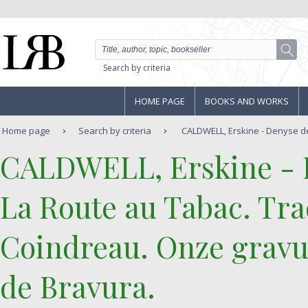
Search by criteria
HOME PAGE
BOOKS AND WORKS
Home page
Search by criteria
CALDWELL, Erskine - Denyse de
‎CALDWELL, Erskine -
‎La Route au Tabac. Tr
Coindreau. Onze gravu
de Bravura.‎