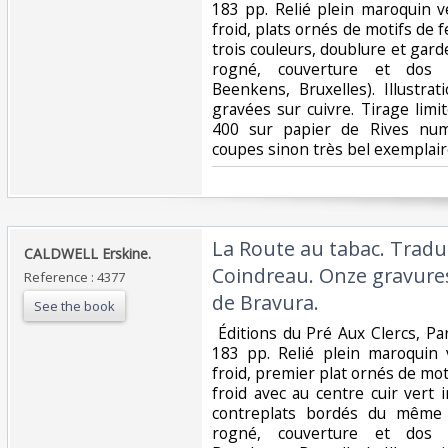
183 pp. Relié plein maroquin ve
froid, plats ornés de motifs de 
trois couleurs, doublure et garde
rogné, couverture et dos c
Beenkens, Bruxelles). Illustr
gravées sur cuivre. Tirage lim
400 sur papier de Rives num
coupes sinon très bel exemplaire
‎La Route au tabac. Tradu
‎CALDWELL Erskine. ‎
Coindreau. Onze gravures
Reference : 4377
de Bravura. ‎
See the book
‎ Éditions du Pré Aux Clercs, Par
183 pp. Relié plein maroquin v
froid, premier plat ornés de m
froid avec au centre cuir vert 
contreplats bordés du même 
rogné, couverture et dos c