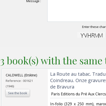
Message :
Enter these char
3 book(s) with the same t
‎La Route au tabac. Tradu
‎CALDWELL (Erskine)‎
Coindreau. Onze gravures
Reference : 001621
de Bravura‎
(1946)
See the book
‎ Paris Editions du Pré Aux Clercs
‎In-folio (329 x 250 mm), maro