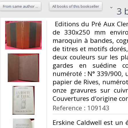
From same author ...
All books of this bookseller
3 b
‎ Editions du Pré Aux Cle
de 330x250 mm environ
maroquin à bandes, cogn
de titres et motifs dorés
deux couleurs sur les pl
gardes en suédine co
numéroté : N° 339/900, 
papier de Rives, numérot
onze gravures sur cuiv
Couvertures d'origine con
Reference : 109143
‎Erskine Caldwell est un 