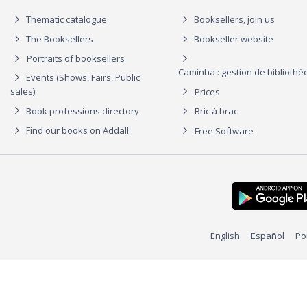
Thematic catalogue
Booksellers, join us
The Booksellers
Bookseller website
Portraits of booksellers
Caminha : gestion de biblioth
Events (Shows, Fairs, Public
sales)
Prices
Book professions directory
Bric à brac
Find our books on Addall
Free Software
English
Español
Po