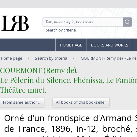
Search by criteria
HOME PAGE
BOOKS AND WORKS
Home page
Search by criteria
GOURMONT (Remy de). - Le Pèle
‎GOURMONT (Remy de).‎
‎Le Pèlerin du Silence. Phénissa, Le Fantô
Théâtre muet.‎
From same author ...
All books of this bookseller
‎Orné d'un frontispice d'Armand 
de France, 1896, in-12, broché,