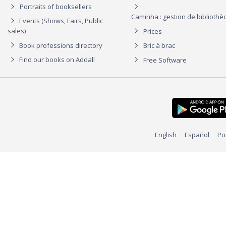
Portraits of booksellers
Caminha : gestion de biblioth
Events (Shows, Fairs, Public
sales)
Prices
Book professions directory
Bric à brac
Find our books on Addall
Free Software
English
Español
Po