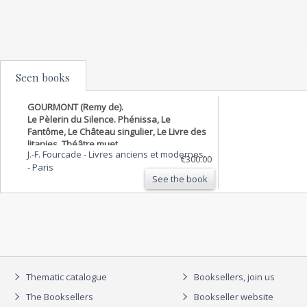
Seen books
GOURMONT (Remy de).
Le Pèlerin du Silence. Phénissa, Le
Fantôme, Le Château singulier, Le Livre des
litanies, Théâtre muet.
J.-F. Fourcade - Livres anciens et modernes.
€300.00
-
Paris
See the book
Thematic catalogue
Booksellers, join us
The Booksellers
Bookseller website