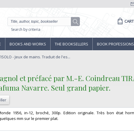
CART
Search by criteria
E
BOOKS AND WORKS
THE BOOKSELLERS
BOOK PROFESSIONS
SOLO - Jeux de mains. Traduit de l'es...
espagnol et préfacé par M.-E. Coindreau T
Lafuma Navarre. Seul grand papier.‎
ller
Monde 1956, in-12, broché, 300p. Edition originale. Très bon état hor
uelques mm sur le premier plat. ‎