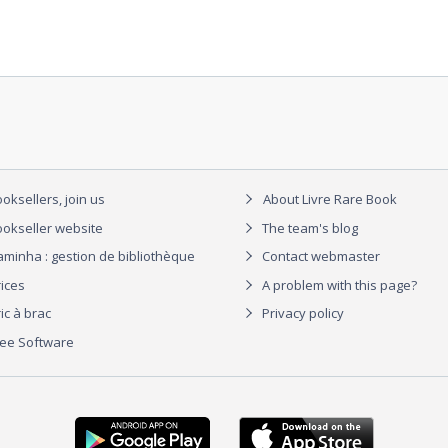
oksellers, join us
About Livre Rare Book
okseller website
The team's blog
aminha : gestion de bibliothèque
Contact webmaster
rices
A problem with this page?
ic à brac
Privacy policy
ree Software