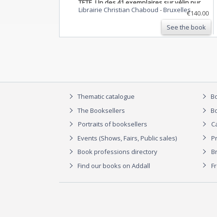
TETE. Un des 41 exemplaires sur vélin pur
Librairie Christian Chaboud
-
Bruxelles
fil Lafuma Navarre. Seul grand papier.
€140.00
See the book
Thematic catalogue
Bo
The Booksellers
Bo
Portraits of booksellers
C
Events (Shows, Fairs, Public sales)
P
Book professions directory
Br
Find our books on Addall
F