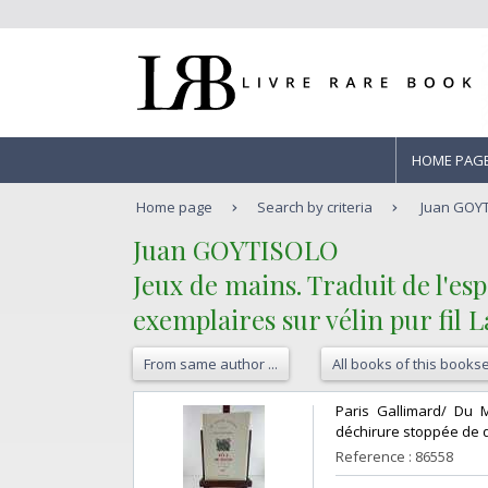
HOME PAG
Home page
Search by criteria
Juan GOYTI
‎Juan GOYTISOLO‎
‎Jeux de mains. Traduit de l'
exemplaires sur vélin pur fil 
From same author ...
All books of this bookse
‎Paris Gallimard/ Du 
déchirure stoppée de q
Reference : 86558