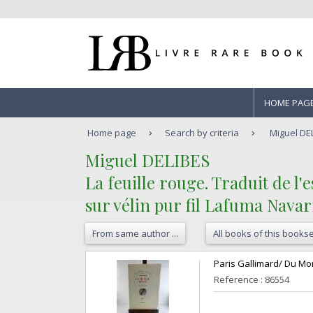
HOME PAG
Home page
Search by criteria
Miguel DELI
‎Miguel DELIBES‎
‎La feuille rouge. Traduit de
sur vélin pur fil Lafuma Navar
From same author ...
All books of this bookse
‎Paris Gallimard/ Du Mon
Reference : 86554