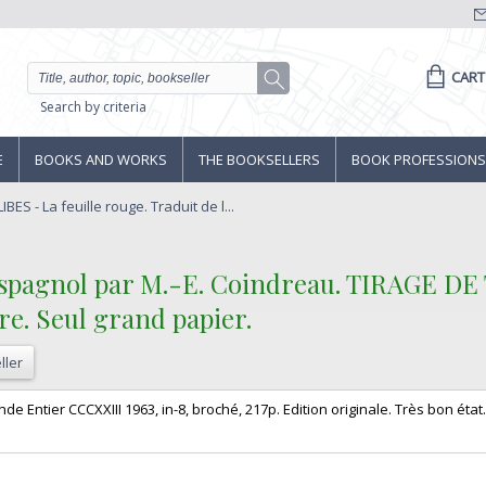
CART
Search by criteria
E
BOOKS AND WORKS
THE BOOKSELLERS
BOOK PROFESSIONS
BES - La feuille rouge. Traduit de l...
 l'espagnol par M.-E. Coindreau. TIRAGE D
re. Seul grand papier.‎
ller
de Entier CCCXXIII 1963, in-8, broché, 217p. Edition originale. Très bon état. 