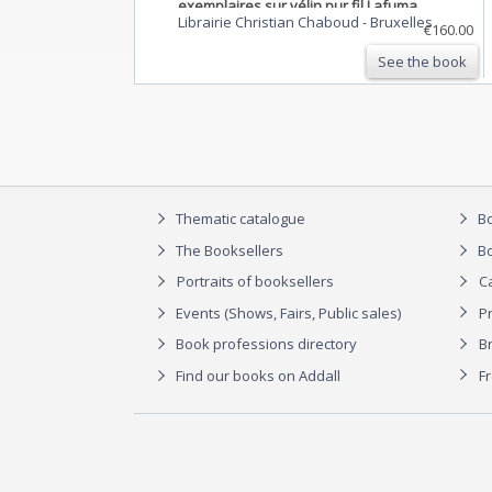
exemplaires sur vélin pur fil Lafuma
Librairie Christian Chaboud
-
Bruxelles
Navarre. Seul grand papier.
€160.00
See the book
Thematic catalogue
Bo
The Booksellers
Bo
Portraits of booksellers
C
Events (Shows, Fairs, Public sales)
P
Book professions directory
Br
Find our books on Addall
F