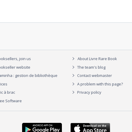
oksellers, join us
About Livre Rare Book
okseller website
The team's blog
aminha : gestion de bibliothèque
Contact webmaster
rices
A problem with this page?
ic à brac
Privacy policy
ree Software