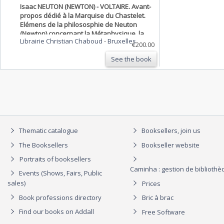
Isaac NEUTON (NEWTON) - VOLTAIRE. Avant-
propos dédié à la Marquise du Chastelet.
Elémens de la philososphie de Neuton
(Newton) concernant la Métaphysique, la
Librairie Christian Chaboud
-
Bruxelles
Théorie de la Lumière & celle du Monde,
€200.00
par M. de Voltaire de la Société Royale de
See the book
Londres. Nouvelle édition.
Thematic catalogue
Booksellers, join us
The Booksellers
Bookseller website
Portraits of booksellers
Caminha : gestion de biblioth
Events (Shows, Fairs, Public
sales)
Prices
Book professions directory
Bric à brac
Find our books on Addall
Free Software