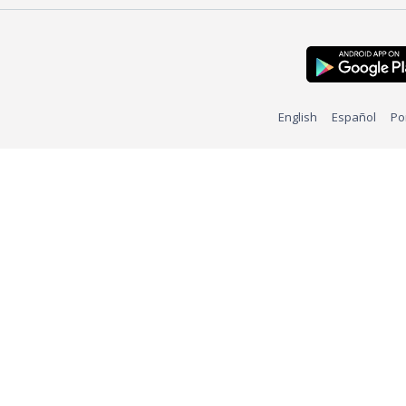
English
Español
Po