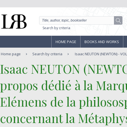
Search by criteria
HOME PAGE
BOOKS AND WORKS
Home page
Search by criteria
Isaac NEUTON (NEWTON) - VOLT
‎Isaac NEUTON (NEWTO
propos dédié à la Marqu
‎Elémens de la philoso
concernant la Métaphys