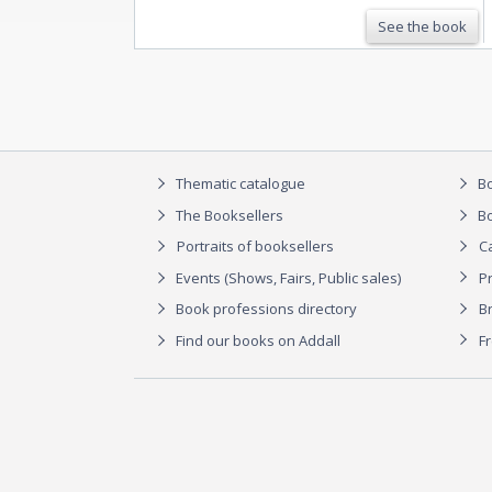
See the book
Thematic catalogue
Bo
The Booksellers
Bo
Portraits of booksellers
C
Events (Shows, Fairs, Public sales)
P
Book professions directory
Br
Find our books on Addall
F