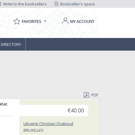
Write to the booksellers
Bookseller's space
FAVORITES
MY ACCOUNT
 DIRECTORY
PDF
tat. ‎
€40.00
Librairie Christian Chaboud
BRUXELLES