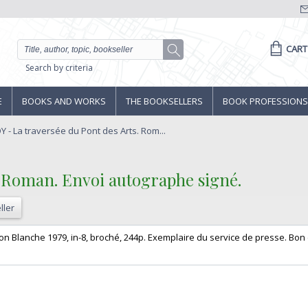
CART
Search by criteria
E
BOOKS AND WORKS
THE BOOKSELLERS
BOOK PROFESSIONS
 - La traversée du Pont des Arts. Rom...
. Roman. Envoi autographe signé.‎
ller
tion Blanche 1979, in-8, broché, 244p. Exemplaire du service de presse. Bon é