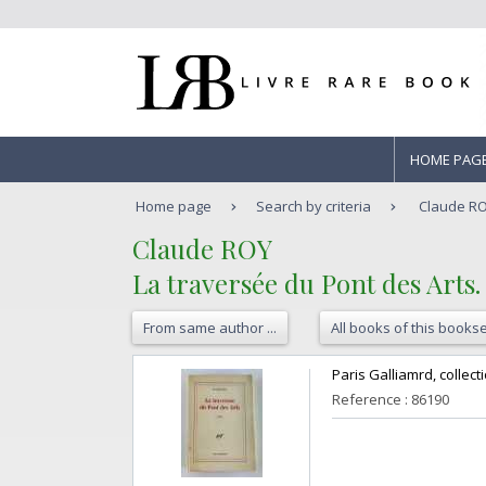
HOME PAG
Home page
Search by criteria
Claude ROY
‎Claude ROY‎
‎La traversée du Pont des Arts
From same author ...
All books of this bookse
‎Paris Galliamrd, collec
Reference : 86190