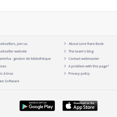
oksellers, join us
About Livre Rare Book
okseller website
The team's blog
aminha : gestion de bibliothèque
Contact webmaster
rices
A problem with this page?
ic à brac
Privacy policy
ree Software