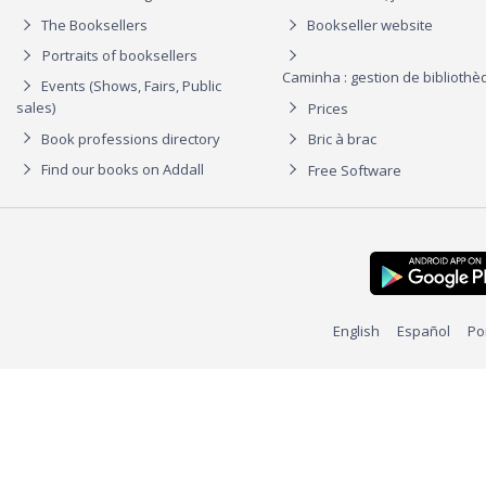
The Booksellers
Bookseller website
Portraits of booksellers
Caminha : gestion de biblioth
Events (Shows, Fairs, Public
sales)
Prices
Book professions directory
Bric à brac
Find our books on Addall
Free Software
English
Español
Po