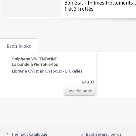
‎Bon état - Infimes frottements s
1 et 3 frottés ‎
Seen books
Stéphane VINCENTANNE
La bande à Pierrot-le-fou
Librairie Christian Chaboud
-
Bruxelles
€40.00
See the book
Thematic catalogue
Booksellers, join us