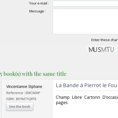
Your e-mail :
Message :
Enter these char
5 book(s) with the same title
‎La Bande á Pierrot le Fou‎
‎Vincentanne Stphane‎
Reference : EMC60AP
‎Champ Libre Cartonn D'occas
ISBN : B01M71QFF6
pages ‎
See the book