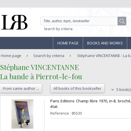
Search by criteria
HOME PAGE
BOOKS AND WORKS
Home page
Search by criteria
Stéphane VINCENTANNE - La ba
‎Stéphane VINCENTANNE‎
‎La bande à Pierrot-le-fou‎
From same author ...
All books of this bookseller
5 book(s
‎Paris Editions Champ libre 1970, in-8, broc
état. ‎
Reference : 85530