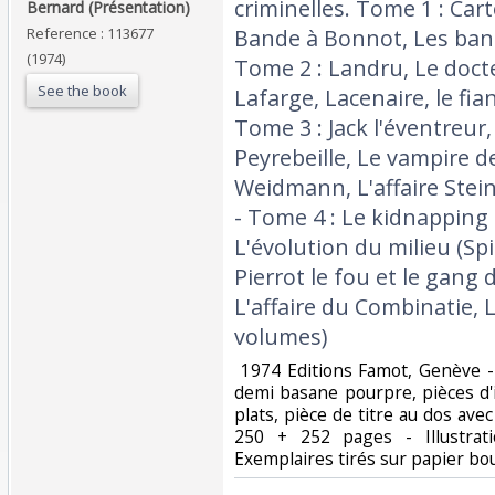
criminelles. Tome 1 : Car
Bernard (Présentation)‎
Reference : 113677
Bande à Bonnot, Les band
(1974)
Tome 2 : Landru, Le docteu
See the book
Lafarge, Lacenaire, le fian
Tome 3 : Jack l'éventreur
Peyrebeille, Le vampire d
Weidmann, L'affaire Steinh
- Tome 4 : Le kidnapping 
L'évolution du milieu (Spi
Pierrot le fou et le gang 
L'affaire du Combinatie, L
volumes)‎
‎ 1974 Editions Famot, Genève -
demi basane pourpre, pièces d'i
plats, pièce de titre au dos ave
250 + 252 pages - Illustra
Exemplaires tirés sur papier bou