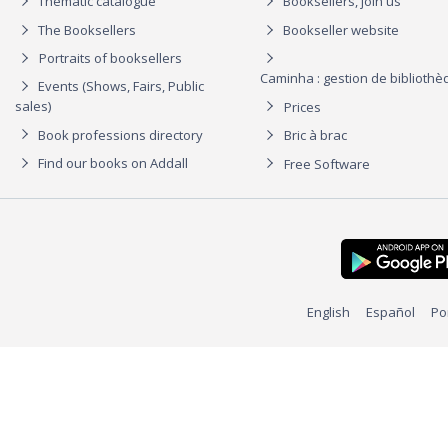
Thematic catalogue
Booksellers, join us
The Booksellers
Bookseller website
Portraits of booksellers
Caminha : gestion de biblioth
Events (Shows, Fairs, Public
sales)
Prices
Book professions directory
Bric à brac
Find our books on Addall
Free Software
English
Español
Po