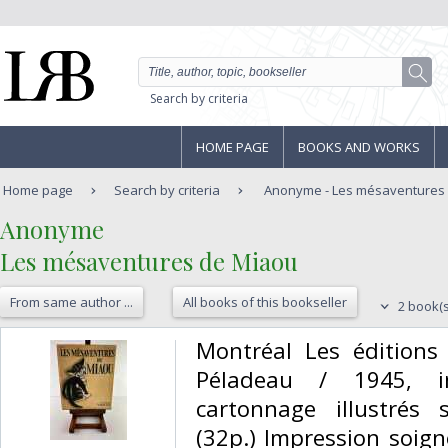
Search by criteria
HOME PAGE
BOOKS AND WORKS
Home page
Search by criteria
Anonyme - Les mésaventures
‎Anonyme‎
‎Les mésaventures de Miaou‎
From same author ...
All books of this bookseller
2 book(s
‎Montréal Les éditions
Péladeau / 1945, in
cartonnage illustrés 
(32p.) Impression soign