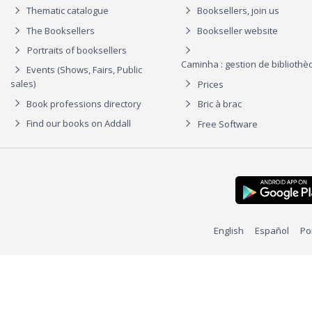
Thematic catalogue
Booksellers, join us
The Booksellers
Bookseller website
Portraits of booksellers
Caminha : gestion de biblioth
Events (Shows, Fairs, Public
sales)
Prices
Book professions directory
Bric à brac
Find our books on Addall
Free Software
English
Español
Po