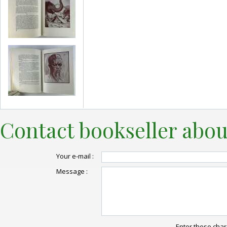
Contact bookseller abou
Your e-mail :
Message :
Enter these char