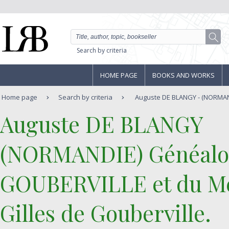
Search by criteria
HOME PAGE
BOOKS AND WORKS
Home page
Search by criteria
Auguste DE BLANGY - (NORMAND
‎Auguste DE BLANGY‎
‎(NORMANDIE) Généalog
GOUBERVILLE et du Mes
Gilles de Gouberville. ‎