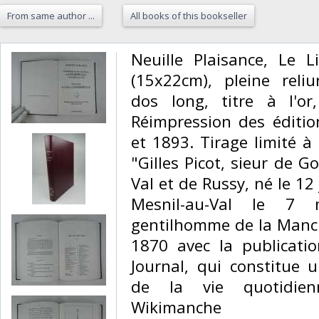
From same author ...
All books of this bookseller
‎Neuille Plaisance, Le L
(15x22cm), pleine reliu
dos long, titre à l'o
Réimpression des éditi
et 1893. Tirage limité à
"Gilles Picot, sieur de G
Val et de Russy, né le 12
Mesnil-au-Val le 7
gentilhomme de la Manche
1870 avec la publicati
Journal, qui constitue 
de la vie quotidien
Wikimanche ‎