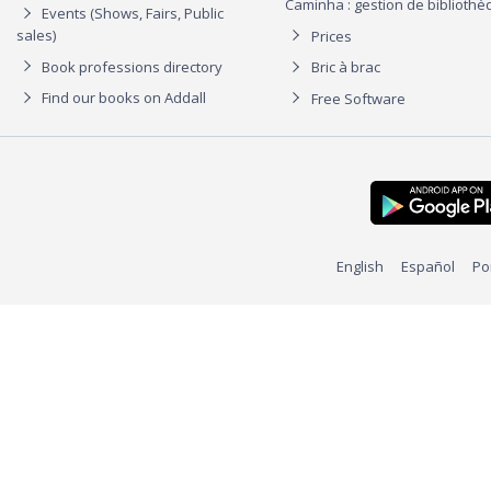
Caminha : gestion de biblioth
Events (Shows, Fairs, Public
sales)
Prices
Book professions directory
Bric à brac
Find our books on Addall
Free Software
English
Español
Po