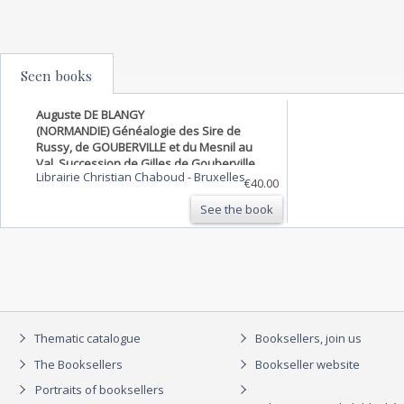
Seen books
Auguste DE BLANGY
(NORMANDIE) Généalogie des Sire de
Russy, de GOUBERVILLE et du Mesnil au
Val. Succession de Gilles de Gouberville.
Librairie Christian Chaboud
-
Bruxelles
€40.00
See the book
Thematic catalogue
Booksellers, join us
The Booksellers
Bookseller website
Portraits of booksellers