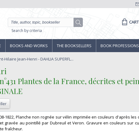
CART
Search by criteria
E
BOOKS AND WORKS
THE BOOKSELLERS
BOOK PROFESSIONS
t-Hilaire Jean-Henri - DAHLIA SUPERFL...
i‎
31 Plantes de la France, décrites et pein
INALE‎
ller
1808-1822, Planche non rognée sur vélin imprimée en couleurs d'après les
 et gravée au pointillé par Dubreuil et Veron. Gravure en couleurs sur c
e fraîcheur. ‎