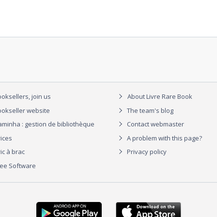
oksellers, join us
About Livre Rare Book
okseller website
The team's blog
aminha : gestion de bibliothèque
Contact webmaster
rices
A problem with this page?
ic à brac
Privacy policy
ree Software