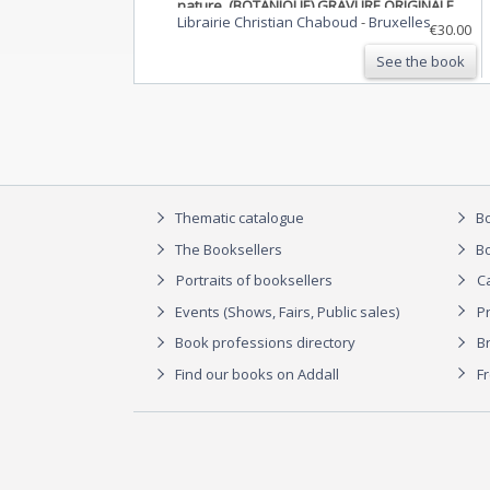
nature. (BOTANIQUE) GRAVURE ORIGINALE
Librairie Christian Chaboud
-
Bruxelles
€30.00
See the book
Thematic catalogue
Bo
The Booksellers
Bo
Portraits of booksellers
C
Events (Shows, Fairs, Public sales)
P
Book professions directory
Br
Find our books on Addall
F