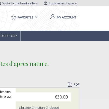
Write to the booksellers
Bookseller's space
FAVORITES
MY ACCOUNT
 DIRECTORY
tes d'après nature.
PDF
 dessins
uivre au
€30.00
Librairie Christian Chaboud