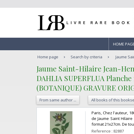
HOME PAG
Home page
Search by criteria
Jaume Sain
‎Jaume Saint-Hilaire Jean-Henr
‎DAHLIA SUPERFLUA Planche n°4
(BOTANIQUE) GRAVURE ORIG
From same author ...
All books of this bookse
‎Paris, Chez l'auteur, 
de Jaume Saint Hilaire
format 21x27cm. De tout
Reference : 82887