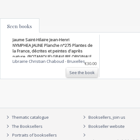
Seen books
Jaume Saint-Hilaire Jean-Henri
NYMPHEA JAUNE Planche n°275 Plantes de
la France, décrites et peintes d'après
nature. (BOTANIQUE) GRAVURE ORIGINALE
Librairie Christian Chaboud
-
Bruxelles
€30.00
See the book
Thematic catalogue
Booksellers, join us
The Booksellers
Bookseller website
Portraits of booksellers