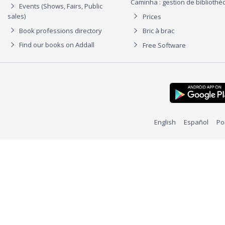
Caminha : gestion de biblioth
Events (Shows, Fairs, Public
sales)
Prices
Book professions directory
Bric à brac
Find our books on Addall
Free Software
English
Español
Po