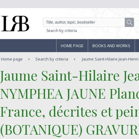
Search by criteria
HOME PAGE
BOOKS AND WORKS
Home page
Search by criteria
Jaume Saint-Hilaire Jean-Henri
‎Jaume Saint-Hilaire Je
‎NYMPHEA JAUNE Planch
France, décrites et pei
(BOTANIQUE) GRAVURE