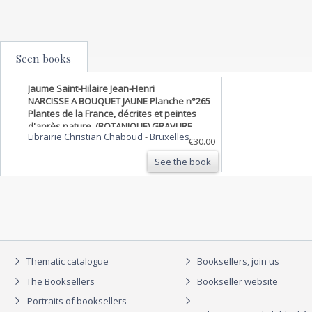
Seen books
Jaume Saint-Hilaire Jean-Henri
NARCISSE A BOUQUET JAUNE Planche n°265
Plantes de la France, décrites et peintes
d'après nature. (BOTANIQUE) GRAVURE
Librairie Christian Chaboud
-
Bruxelles
ORIGINALE
€30.00
See the book
Thematic catalogue
Booksellers, join us
The Booksellers
Bookseller website
Portraits of booksellers