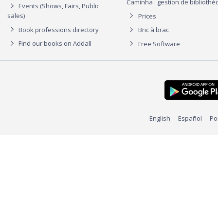
Caminha : gestion de biblioth
Events (Shows, Fairs, Public
sales)
Prices
Book professions directory
Bric à brac
Find our books on Addall
Free Software
English
Español
Po