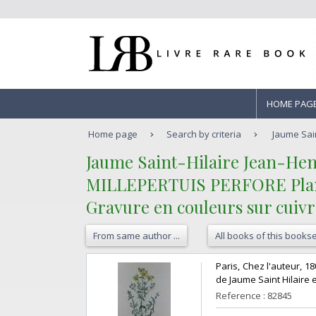
HOME PAG
Home page
Search by criteria
Jaume Sain
‎Jaume Saint-Hilaire Jean-Henr
‎MILLEPERTUIS PERFORE Planche
Gravure en couleurs sur cui
From same author ...
All books of this bookse
‎Paris, Chez l'auteur, 
de Jaume Saint Hilaire e
Reference : 82845