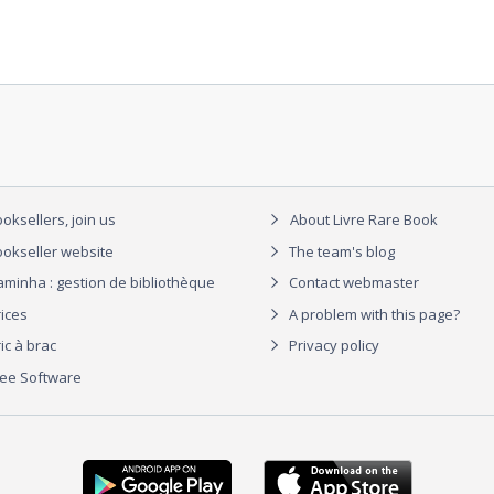
oksellers, join us
About Livre Rare Book
okseller website
The team's blog
aminha : gestion de bibliothèque
Contact webmaster
rices
A problem with this page?
ic à brac
Privacy policy
ree Software