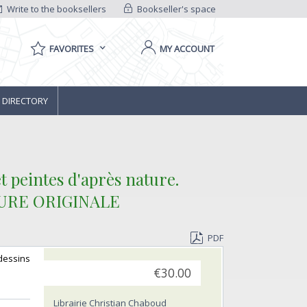
Write to the booksellers
Bookseller's space
FAVORITES
MY ACCOUNT
 DIRECTORY
 peintes d'après nature.
VURE ORIGINALE‎
PDF
 dessins
€30.00
Librairie Christian Chaboud