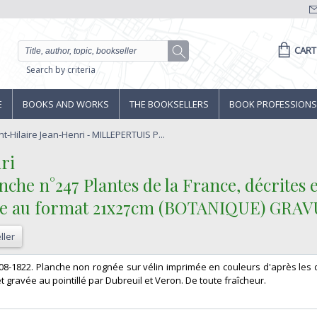
CART
Search by criteria
E
BOOKS AND WORKS
THE BOOKSELLERS
BOOK PROFESSIONS
t-Hilaire Jean-Henri - MILLEPERTUIS P...
i‎
 n°247 Plantes de la France, décrites et
vre au format 21x27cm (BOTANIQUE) GRA
ller
1808-1822. Planche non rognée sur vélin imprimée en couleurs d'après les
t gravée au pointillé par Dubreuil et Veron. De toute fraîcheur. ‎