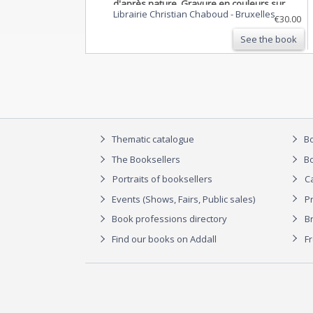
d'après nature. Gravure en couleurs sur
Librairie Christian Chaboud
-
Bruxelles
cuivre au format 21x27cm (BOTANIQUE)
€30.00
GRAVURE ORIGINALE
See the book
Thematic catalogue
Bo
The Booksellers
Bo
Portraits of booksellers
C
Events (Shows, Fairs, Public sales)
P
Book professions directory
Br
Find our books on Addall
F