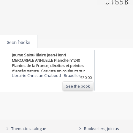
Seen books
Jaume Saint-Hilaire Jean-Henri
MERCURIALE ANNUELLE Planche n°240
Plantes de la France, décrites et peintes
d'après nature. Gravure en couleurs sur
Librairie Christian Chaboud
-
Bruxelles
cuivre au format 21x27cm (BOTANIQUE)
€30.00
GRAVURE ORIGINALE
See the book
Thematic catalogue
Booksellers, join us