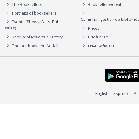
The Booksellers
Bookseller website
Portraits of booksellers
Caminha : gestion de biblioth
Events (Shows, Fairs, Public
sales)
Prices
Book professions directory
Bric à brac
Find our books on Addall
Free Software
English
Español
Po