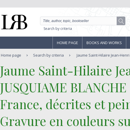
Search by criteria
HOME PAGE
BOOKS AND WORKS
Home page
Search by criteria
Jaume Saint-Hilaire Jean-Henri
‎Jaume Saint-Hilaire Je
‎JUSQUIAME BLANCHE Pl
France, décrites et pei
Gravure en couleurs su