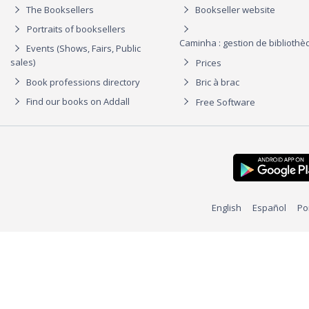
The Booksellers
Bookseller website
Portraits of booksellers
Caminha : gestion de biblioth
Events (Shows, Fairs, Public
sales)
Prices
Book professions directory
Bric à brac
Find our books on Addall
Free Software
English
Español
Po