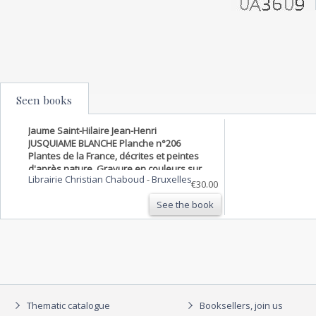
Seen books
Jaume Saint-Hilaire Jean-Henri
JUSQUIAME BLANCHE Planche n°206
Plantes de la France, décrites et peintes
d'après nature. Gravure en couleurs sur
Librairie Christian Chaboud
-
Bruxelles
cuivre au format 21x27cm. (BOTANIQUE)
€30.00
GRAVURE ORIGINALE.
See the book
Thematic catalogue
Booksellers, join us