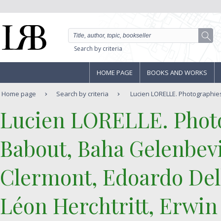
Search by criteria
HOME PAGE
BOOKS AND WORKS
Home page
Search by criteria
Lucien LORELLE. Photographies
‎Lucien LORELLE. Phot
Babout, Baha Gelenbevi
Clermont, Edoardo Dell
Léon Herchtritt, Erwin 