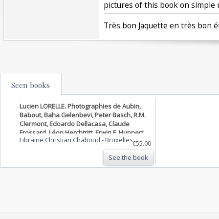
pictures of this book on simple r
‎Très bon Jaquette en très bon ét
Seen books
Lucien LORELLE. Photographies de Aubin,
Babout, Baha Gelenbevi, Peter Basch, R.M.
Clermont, Edoardo Dellacasa, Claude
Frossard, Léon Herchtritt, Erwin F. Huppert,
Librairie Christian Chaboud
-
Bruxelles
Jean-Paul, A. Kruger, Pit Ludwig, Erwin
€55.00
Marton, Kurt Rohr…
See the book
LUMIERE ET COULEUR SUR LE NU