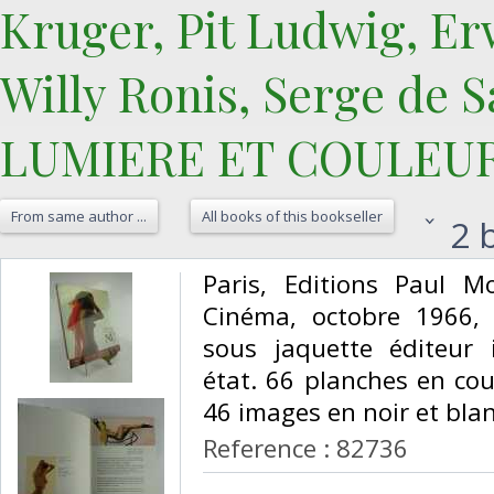
Kruger, Pit Ludwig, Er
Willy Ronis, Serge de Sa
‎LUMIERE ET COULEUR
From same author ...
All books of this bookseller
2 b
‎Paris, Editions Paul M
Cinéma, octobre 1966, i
sous jaquette éditeur i
état. 66 planches en cou
46 images en noir et blanc
Reference : 82736