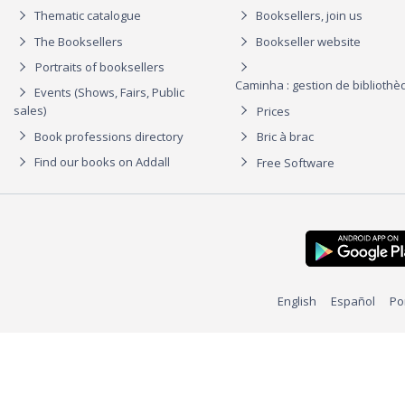
Thematic catalogue
Booksellers, join us
The Booksellers
Bookseller website
Portraits of booksellers
Caminha : gestion de biblioth
Events (Shows, Fairs, Public
sales)
Prices
Book professions directory
Bric à brac
Find our books on Addall
Free Software
English
Español
Po