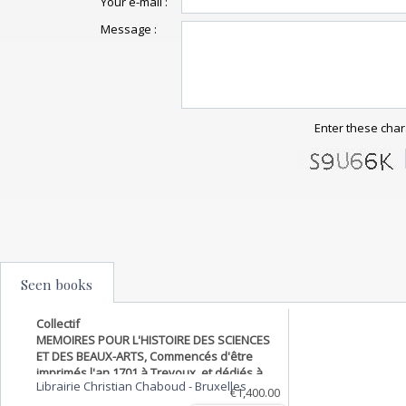
Your e-mail :
Message :
Enter these char
Seen books
Collectif
MEMOIRES POUR L'HISTOIRE DES SCIENCES
ET DES BEAUX-ARTS, Commencés d'être
imprimés l'an 1701 à Trevoux, et dédiés à
Librairie Christian Chaboud
-
Bruxelles
son Altesse Sérénissime Monseigneur le
€1,400.00
Duc Du Maine (1735)- à Monseigneur le