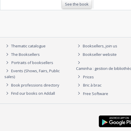
See the book
Prince Souverain de Dombes …
Thematic catalogue
Booksellers, join us
The Booksellers
Bookseller website
Portraits of booksellers
Caminha : gestion de biblioth
Events (Shows, Fairs, Public
sales)
Prices
Book professions directory
Bric à brac
Find our books on Addall
Free Software