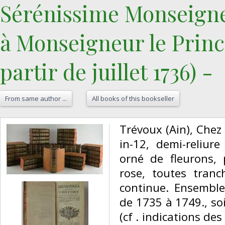
Sérénissime Monseigne
à Monseigneur le Prin
partir de juillet 1736) -‎
From same author ...
All books of this bookseller
‎Trévoux (Ain), Che
in-12, demi-reliur
orné de fleurons, 
rose, toutes tranc
continue. Ensemble
de 1735 à 1749., soi
(cf . indications de