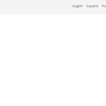
English
Español
Po