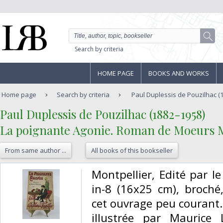
Search by criteria
HOME PAGE
BOOKS AND WORKS
Home page
Search by criteria
Paul Duplessis de Pouzilhac (18
‎Paul Duplessis de Pouzilhac (1882-1958)‎
‎La poignante Agonie. Roman de Moeurs M
From same author ...
All books of this bookseller
‎Montpellier, Edité par 
in-8 (16x25 cm), broché
cet ouvrage peu courant.
illustrée par Maurice