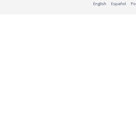
English
Español
Po