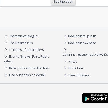
See the book
Thematic catalogue
Booksellers, join us
The Booksellers
Bookseller website
Portraits of booksellers
Caminha : gestion de biblioth
Events (Shows, Fairs, Public
sales)
Prices
Book professions directory
Bric à brac
Find our books on Addall
Free Software