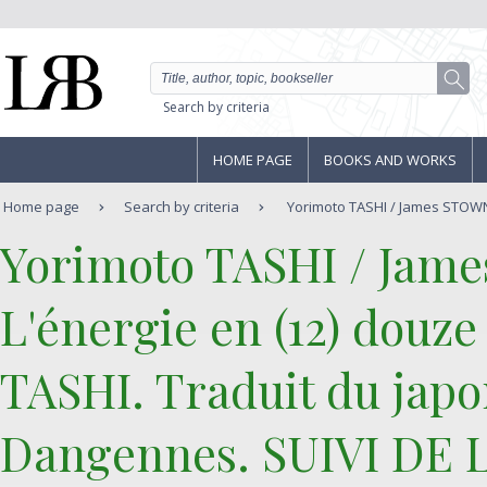
Search by criteria
HOME PAGE
BOOKS AND WORKS
Home page
Search by criteria
Yorimoto TASHI / James STOWN -
‎Yorimoto TASHI / Jam
‎L'énergie en (12) douz
TASHI. Traduit du japo
Dangennes. SUIVI DE Le