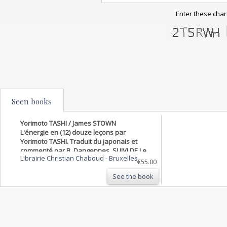
Enter these char
Seen books
Yorimoto TASHI / James STOWN
L'énergie en (12) douze leçons par
Yorimoto TASHI. Traduit du japonais et
commenté par B. Dangennes. SUIVI DE Le
Librairie Christian Chaboud
-
Bruxelles
flegme et le sang-froid en 15 leçons par
€55.00
James STOWN. Traduit de l'anglais et
See the book
commenté par J. Disert.