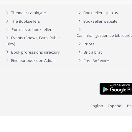
Thematic catalogue
Booksellers, join us
The Booksellers
Bookseller website
Portraits of booksellers
Caminha : gestion de biblioth
Events (Shows, Fairs, Public
sales)
Prices
Book professions directory
Bric à brac
Find our books on Addall
Free Software
English
Español
Po