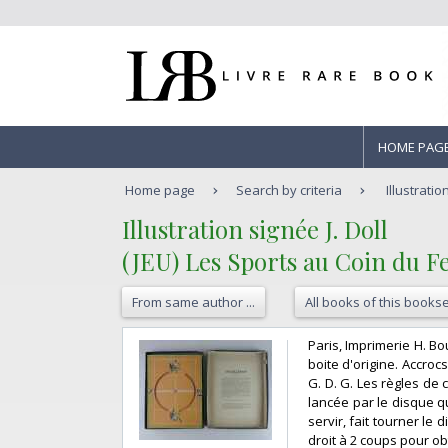
HOME PAG
Home page
Search by criteria
Illustratio
‎Illustration signée J. Doll‎
‎(JEU) Les Sports au Coin du Fe
From same author ...
All books of this bookse
‎Paris, Imprimerie H. 
boite d'origine. Accroc
G. D. G. Les règles de 
lancée par le disque q
servir, fait tourner le
droit à 2 coups pour obt