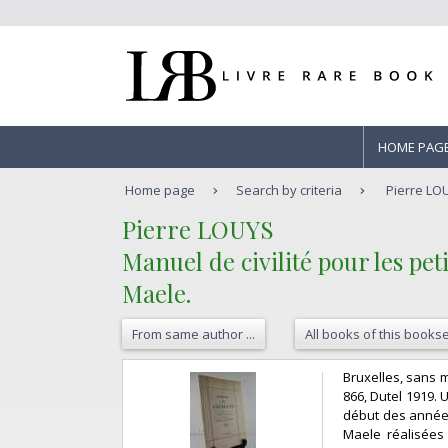
HOME PAG
Home page
Search by criteria
Pierre LOU
‎Pierre LOUYS‎
‎Manuel de civilité pour les pe
Maele.‎
From same author ...
All books of this bookse
‎Bruxelles, sans 
866, Dutel 1919. 
début des années
Maele réalisées