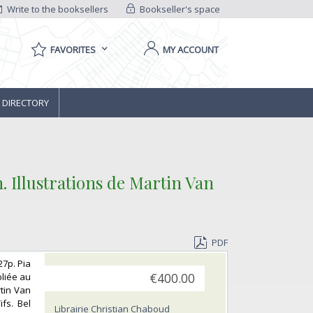
Write to the booksellers
Bookseller's space
FAVORITES
MY ACCOUNT
 DIRECTORY
on. Illustrations de Martin Van
PDF
27p. Pia
bliée au
€400.00
tin Van
fs. Bel
Librairie Christian Chaboud