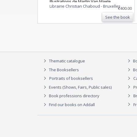
Illustrations de Martin Van Maele.
Librairie Christian Chaboud
-
Bruxelles
€400.00
See the book
Thematic catalogue
Bo
The Booksellers
Bo
Portraits of booksellers
C
Events (Shows, Fairs, Public sales)
P
Book professions directory
Br
Find our books on Addall
F