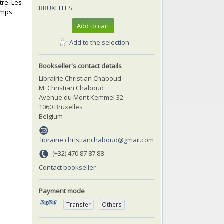
tre. Les
BRUXELLES
mps. ‎
Add to cart
Add to the selection
Bookseller's contact details
Librairie Christian Chaboud
M. Christian Chaboud
Avenue du Mont Kemmel 32
1060 Bruxelles
Belgium
librairie.christianchaboud@gmail.com
(+32) 470 87 87 88
Contact bookseller
Payment mode
Transfer
Others