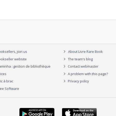
oksellers, join us
About Livre Rare Book
okseller website
The team's blog
aminha : gestion de bibliothèque
Contact webmaster
rices
A problem with this page?
ic à brac
Privacy policy
ree Software