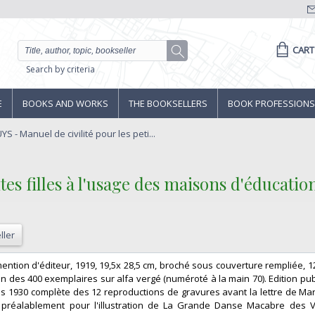
CART
Search by criteria
E
BOOKS AND WORKS
THE BOOKSELLERS
BOOK PROFESSIONS
YS - Manuel de civilité pour les peti...
tites filles à l'usage des maisons d'éducati
ller
mention d'éditeur, 1919, 19,5x 28,5 cm, broché sous couverture rempliée, 1
Un des 400 exemplaires sur alfa vergé (numéroté à la main 70). Edition pu
 1930 complète des 12 reproductions de gravures avant la lettre de Mar
 préalablement pour l'illustration de La Grande Danse Macabre des Vi