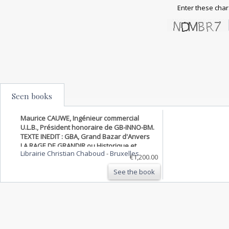
Enter these char
Seen books
Maurice CAUWE, Ingénieur commercial
U.L.B., Président honoraire de GB-INNO-BM.
TEXTE INEDIT : GBA, Grand Bazar d'Anvers
LA RAGE DE GRANDIR ou Historique et
Librairie Christian Chaboud
-
Bruxelles
chronique d'un petit Bazar à la grande
€1,200.00
entreprise aux multiples enseignes 1882-
See the book
1982. 3 parties, reliées en 2 volumes. 1ere
partie : De 1882 à l…