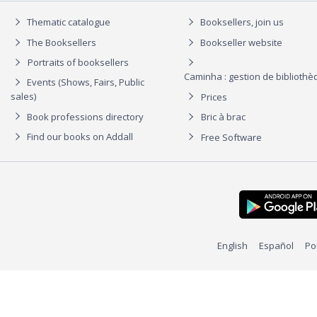
Thematic catalogue
Booksellers, join us
The Booksellers
Bookseller website
Portraits of booksellers
Caminha : gestion de biblioth
Events (Shows, Fairs, Public
sales)
Prices
Book professions directory
Bric à brac
Find our books on Addall
Free Software
English
Español
Po