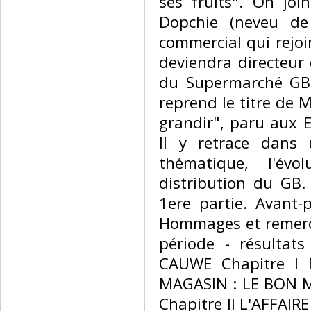
ses fruits". On joi
Dopchie (neveu de
commercial qui rejoin
deviendra directeur 
du Supermarché GB 
reprend le titre de 
grandir", paru aux E
Il y retrace dans 
thématique, l'év
distribution du GB
1ere partie. Avant-p
Hommages et remerc
période - résultats
CAUWE Chapitre I
MAGASIN : LE BON M
Chapitre II L'AFFAIR