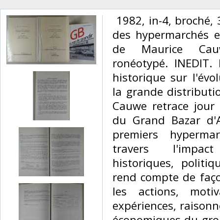
‎ 1982, in-4, broché,
des hypermarchés en
de Maurice Cauw
ronéotypé. INEDIT.
historique sur l'évo
la grande distributi
Cauwe retrace jour 
du Grand Bazar d'An
premiers hyperma
travers l'impa
historiques, politi
rend compte de faço
les actions, motiv
expériences, raisonn
économiques du grou