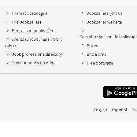
Thematic catalogue
Booksellers, join us
The Booksellers
Bookseller website
Portraits of booksellers
Caminha : gestion de biblioth
Events (Shows, Fairs, Public
sales)
Prices
Book professions directory
Bric à brac
Find our books on Addall
Free Software
English
Español
Po