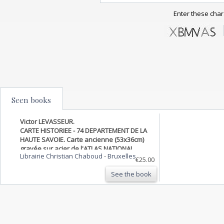
Enter these char
Seen books
Victor LEVASSEUR.
CARTE HISTORIEE - 74 DEPARTEMENT DE LA
HAUTE SAVOIE. Carte ancienne (53x36cm)
gravée sur acier de l'ATLAS NATIONAL
Librairie Christian Chaboud
-
Bruxelles
ILLUSTRÉ de Victor LEVASSEUR. 1852. Coloris
€25.00
manuels d'époque.
See the book