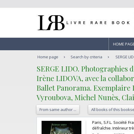
HOME PAG
Home page
Search by criteria
SERGE LIDO
‎SERGE LIDO. Photographies d
Irène LIDOVA, avec la collabo
‎Ballet Panorama. Exemplaire
Vyroubova, Michel Nunès, Clai
From same author ...
All books of this bookse
‎Paris, S.F.L. Société F
défraîchie. Intérieur très