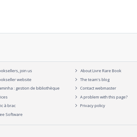
oksellers, join us
About Livre Rare Book
okseller website
The team's blog
aminha : gestion de bibliothèque
Contact webmaster
rices
A problem with this page?
ic à brac
Privacy policy
ree Software