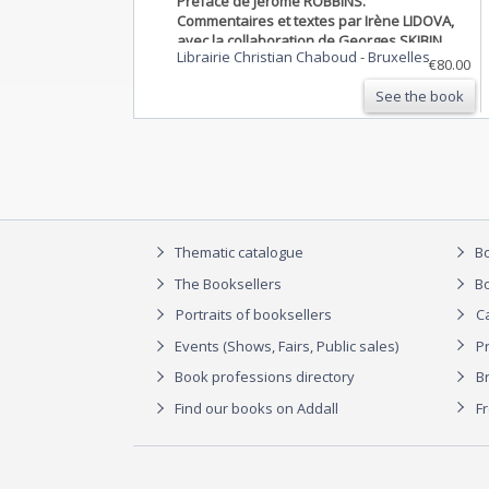
Préface de Jérôme ROBBINS.
Commentaires et textes par Irène LIDOVA,
avec la collaboration de Georges SKIBIN
Librairie Christian Chaboud
-
Bruxelles
Ballet Panorama. Exemplaire DEDIDACÉ par
€80.00
Serge Lido et les danseurs Olga Adabache,
See the book
Nina Vyroubova, Michel Nunès, Claire
Motte, Paulette Mons, Lucien Duthoit, René
Bon.
Thematic catalogue
Bo
The Booksellers
Bo
Portraits of booksellers
C
Events (Shows, Fairs, Public sales)
P
Book professions directory
Br
Find our books on Addall
F