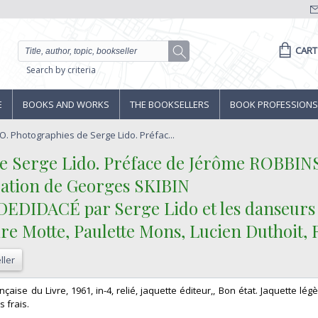
CART
Search by criteria
E
BOOKS AND WORKS
THE BOOKSELLERS
BOOK PROFESSIONS
. Photographies de Serge Lido. Préfac...
e Serge Lido. Préface de Jérôme ROBBINS
ration de Georges SKIBIN‎
 DEDIDACÉ par Serge Lido et les danseurs
re Motte, Paulette Mons, Lucien Duthoit, 
ller
rançaise du Livre, 1961, in-4, relié, jaquette éditeur,, Bon état. Jaquette lé
 frais. ‎