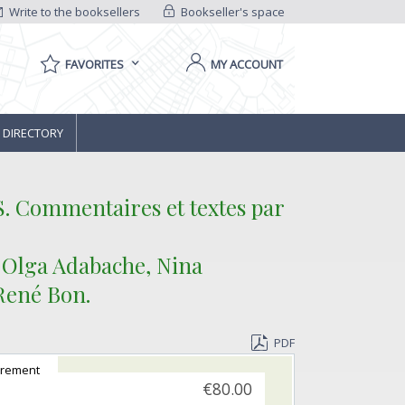
Write to the booksellers
Bookseller's space
FAVORITES
MY ACCOUNT
 DIRECTORY
. Commentaires et textes par
 Olga Adabache, Nina
René Bon.‎
PDF
gèrement
€80.00