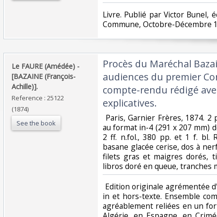
‎Livre. Publié par Victor Bunel, é
Commune, Octobre-Décembre 18
‎Procès du Maréchal Bazai
‎Le FAURE (Amédée) -
audiences du premier Con
[BAZAINE (François-
Achille)].‎
compte-rendu rédigé avec
Reference : 25122
explicatives.‎
(1874)
‎ Paris, Garnier Frères, 1874. 2 
See the book
au format in-4 (291 x 207 mm) de 1 
2 ff. n.fol., 380 pp. et 1 f. bl
basane glacée cerise, dos à nerf
filets gras et maigres dorés, t
libros doré en queue, tranches 
‎ Edition originale agrémentée
in et hors-texte. Ensemble comp
agréablement reliées en un fort
Algérie, en Espagne, en Crimé