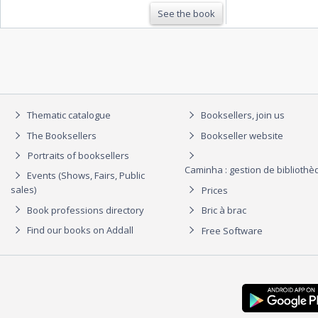
See the book
Thematic catalogue
Booksellers, join us
The Booksellers
Bookseller website
Portraits of booksellers
Caminha : gestion de biblioth
Events (Shows, Fairs, Public
sales)
Prices
Book professions directory
Bric à brac
Find our books on Addall
Free Software