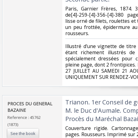
‎Paris, Garnier Frères, 1874
de[4]-259-[4]-356-[4]-380 pa
lisse orné de filets, roulettes et
un peu frottée, épidermure au
rousseurs. ‎
‎Illustré d'une vignette de tit
étant richement illustrés de 
spécialement dressées pour ce
pleine page, dont 2 frontipice
27 JUILLET AU SAMEDI 21 A
UNIQUEMENT SUR RENDEZ-VOU
‎Trianon. 1er Conseil de 
‎PROCES DU GENERAL
M. le Duc d'Aumale. Comp
BAZAINE ‎
Reference : 45762
Procès du Maréchal Bazai
(1873)
‎Couverture rigide. Cartonnage
See the book
pages. Rousseurs. Imprimé sur 2