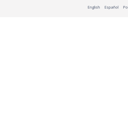
English
Español
Po