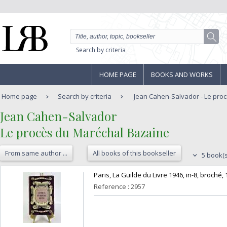
Search by criteria
HOME PAGE
BOOKS AND WORKS
Home page
Search by criteria
Jean Cahen-Salvador - Le proc
‎Jean Cahen-Salvador‎
‎Le procès du Maréchal Bazaine‎
From same author ...
All books of this bookseller
5 book(s
‎Paris, La Guilde du Livre 1946, in-8, broché, 
Reference : 2957