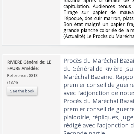
Bazaine après la défaite de
capitulation. Audiences tenus
Tirage sur papier de mauvai
l'époque, dos cuir marron, plats
Bon état malgré un papier fragi
grande planche coloriée de la mai
(Actualité) Le Procès du Maréchal
‎Procès du Maréchal Baza
‎RIVIERE Général de; LE
du Général de Rivière [su
FAURE Amédée:‎
Reference : 8818
Maréchal Bazaine. Rappo
(1874)
premier conseil de guerr
See the book
avec l'adjonction de notes
Procès du Maréchal Baza
premier conseil de guerre
plaidoirie, répliques, j
rédigé avec l'adjonction d
Seconde partie.‎