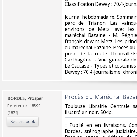
Classification Dewey : 70.4-Journ
‎Journal hebdomadaire. Sommair
parc de Trianon. Les vainqu
environs de Metz, avec les 
maréchal Bazaine - M. Régnie
français devant Metz. Les prin
du maréchal Bazaine. Procès du
prise de la route Thionville
Carthagène. - Vue générale d
Le Caucase - Types et costumes d
Dewey : 70.4-Journalisme, chroni
‎Procès du Maréchal Bazai
‎BORDES, Prosper‎
Reference : 18590
‎Toulouse Librairie Centrale 
illustré en noir, 504p. ‎
(1874)
See the book
‎:: Publié en en livraisons. 
Bordes, sténographe judiciaire