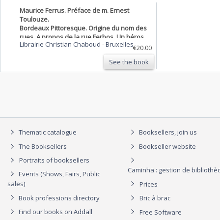
Maurice Ferrus. Préface de m. Ernest
Toulouze.
Bordeaux Pittoresque. Origine du nom des
rues. A propos de la rue Ferbos. Un héros
Librairie Christian Chaboud
-
Bruxelles
bordelais oublié.
€20.00
See the book
Thematic catalogue
Booksellers, join us
The Booksellers
Bookseller website
Portraits of booksellers
Caminha : gestion de biblioth
Events (Shows, Fairs, Public
sales)
Prices
Book professions directory
Bric à brac
Find our books on Addall
Free Software