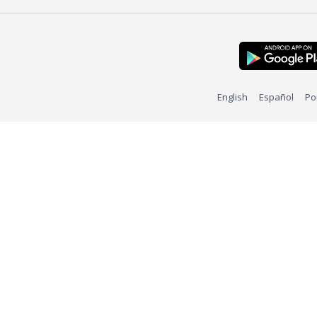
English
Español
Po