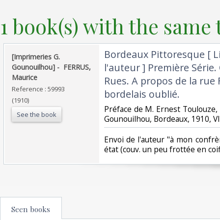
1 book(s) with the same t
‎Bordeaux Pittoresque [ L
‎[Imprimeries G.
l'auteur ] Première Série
Gounouilhou] - ‎ ‎FERRUS,
Maurice‎
Rues. A propos de la rue
Reference : 59993
bordelais oublié.‎
(1910)
‎Préface de M. Ernest Toulouze, 1
See the book
Gounouilhou, Bordeaux, 1910, VII
‎Envoi de l'auteur "à mon confr
état (couv. un peu frottée en coiff
Seen books