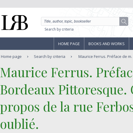
Search by criteria
HOME PAGE
BOOKS AND WORKS
Home page
Search by criteria
Maurice Ferrus. Préface de m. 
‎Maurice Ferrus. Préfac
‎Bordeaux Pittoresque.
propos de la rue Ferbo
oublié.‎