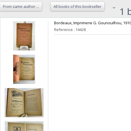
From same author ...
All books of this bookseller
1 b
‎Bordeaux, Imprimerie G. Gounouilhou, 1910,
Reference : 14428