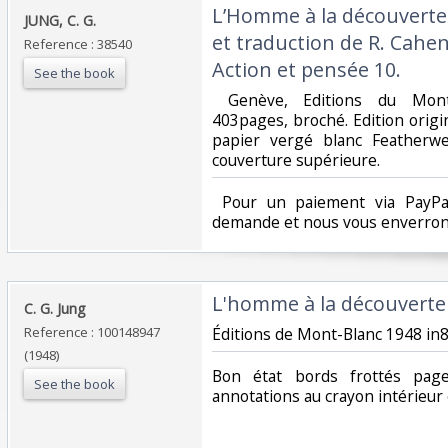
‎L’Homme à la découverte
‎JUNG, C. G.‎
et traduction de R. Cahen
Reference : 38540
Action et pensée 10.‎
See the book
‎ Genève, Editions du Mon
403pages, broché. Edition orig
papier vergé blanc Featherw
couverture supérieure. ‎
‎ Pour un paiement via PayPal
demande et nous vous enverrons
‎L'homme à la découverte
‎C. G. Jung‎
Reference : 100148947
‎Éditions de Mont-Blanc 1948 in8.
(1948)
‎Bon état bords frottés pag
See the book
annotations au crayon intérieur 