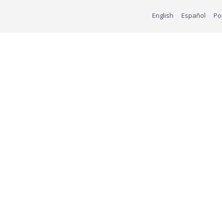
English
Español
Po