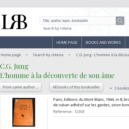
Search by criteria
HOME PAGE
BOOKS AND WORKS
Home page
Search by criteria
C.G. Jung - L'homme à la déco
‎C.G. Jung‎
‎L'homme à la découverte de son âme‎
From same author ...
All books of this bookseller
5 book(s
‎Paris, Editions du Mont Blanc, 1944, in-8,
de ruban adhésif sur les gardes, sinon bon é
Reference : 12303