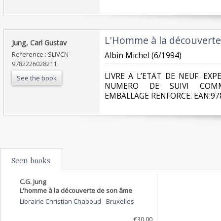
‎L'Homme à la découverte
‎Jung, Carl Gustav‎
Reference : SLIVCN-
‎Albin Michel (6/1994)‎
9782226028211
‎LIVRE A L’ETAT DE NEUF. EX
See the book
NUMERO DE SUIVI COMM
EMBALLAGE RENFORCE. EAN:978
Seen books
C.G. Jung
L'homme à la découverte de son âme
Librairie Christian Chaboud
-
Bruxelles
€30.00