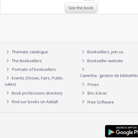
See the book
Thematic catalogue
Booksellers, join us
The Booksellers
Bookseller website
Portraits of booksellers
Caminha : gestion de biblioth
Events (Shows, Fairs, Public
sales)
Prices
Book professions directory
Bric à brac
Find our books on Addall
Free Software