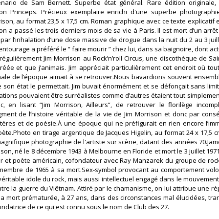
nario de Sam Bernett. Superbe état général. Rare édition originale,
ion Princeps. Précieux exemplaire enrichi d'une superbe photographi
ison, au format 23,5 x 17,5 cm. Roman graphique avec ce texte explicatif
on a passé les trois derniers mois de sa vie à Paris. Il est mort d’un arrê
ar l’inhalation d’une dose massive de drogue dans la nuit du 2 au 3 juill
entourage a préféré le “ faire mourir ” chez lui, dans sa baignoire, dont act
régulièrement Jim Morrison au Rock’n’roll Circus, une discothèque de Sa
réée et que j’animais. Jim appréciait particulièrement cet endroit où tou
nale de l’époque aimait à se retrouver.Nous bavardions souvent ensemb
 son état le permettait. Jim buvait énormément et se défonçait sans limit
tions pouvaient être surréalistes comme d’autres étaient tout simplemen
 en lisant “Jim Morrison, Ailleurs”, de retrouver le florilège incom
gment de l’histoire véritable de la vie de Jim Morrison et donc par con
tères et de poésie.À une époque qui ne préfigurait en rien encore l’imm
oète.Photo en tirage argentique de Jacques Higelin, au format 24 x 17,5 
magnifique photographie de l'artiste sur scène, datant des années 70.Ja
ison, né le 8 décembre 1943 à Melbourne en Floride et mort le 3 juillet 197
ur et poète américain, cofondateur avec Ray Manzarek du groupe de roc
t membre de 1965 à sa mort.Sex-symbol provocant au comportement vol
éritable idole du rock, mais aussi intellectuel engagé dans le mouvement
ntre la guerre du Viêtnam. Attiré par le chamanisme, on lui attribue une r
sa mort prématurée, à 27 ans, dans des circonstances mal élucidées, tr
datrice de ce qui est connu sous le nom de Club des 27.‎