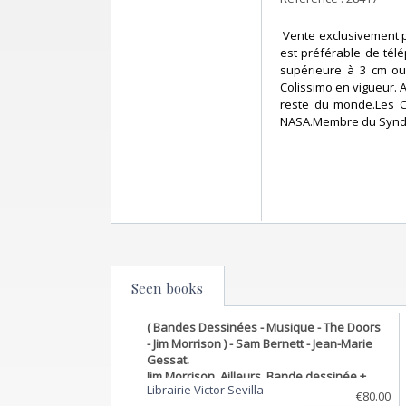
‎ Vente exclusivement 
est préférable de télé
supérieure à 3 cm ou 
Colissimo en vigueur. A 
reste du monde.Les Ch
NASA.Membre du Syndi
Seen books
( Bandes Dessinées - Musique - The Doors
- Jim Morrison ) - Sam Bernett - Jean-Marie
Gessat.
Jim Morrison, Ailleurs. Bande dessinée +
Librairie Victor Sevilla
magnifique photographie originale
€80.00