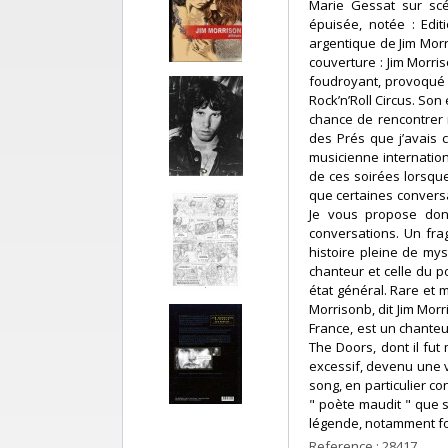
Marie Gessat sur scé
épuisée, notée : Edit
argentique de Jim Morr
couverture : Jim Morris
foudroyant, provoqué p
Rock’n’Roll Circus. Son 
chance de rencontrer 
des Prés que j’avais c
musicienne internatio
de ces soirées lorsque
que certaines conversa
Je vous propose donc,
conversations. Un fra
histoire pleine de mys
chanteur et celle du p
état général. Rare et 
Morrisonb, dit Jim Morr
France, est un chante
The Doors, dont il fu
excessif, devenu une v
song, en particulier co
" poète maudit " que 
légende, notamment fon
Reference : 28417