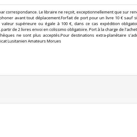
par correspondance. Le libraire ne reçoit, exceptionnellement que sur rend
phoner avant tout déplacement.Forfait de port pour un livre 10 € sauf s
valeur supérieure ou égale à 100 €, dans ce cas expédition obligatoi
partir de 2 livres envoi en colissimo obligatoire. Port à la charge de l'ache
èques ne sont plus acceptés.Pour destinations extra-planétaire s'ad
cat Lusitanien Amateurs Morues‎