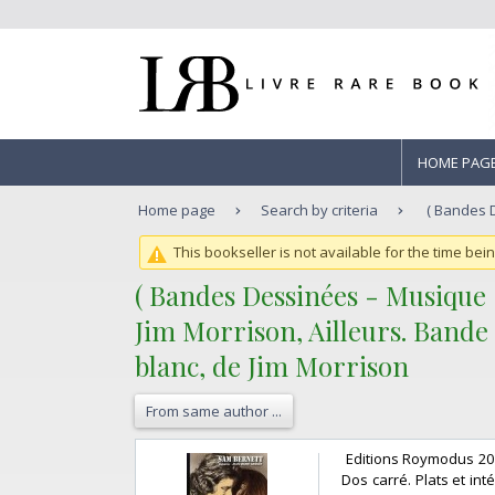
HOME PAG
Home page
Search by criteria
( Bandes D
This bookseller is not available for the time bei
‎( Bandes Dessinées - Musique
‎Jim Morrison, Ailleurs. Band
blanc, de Jim Morrison‎
From same author ...
‎ Editions Roymodus 20
Dos carré. Plats et int