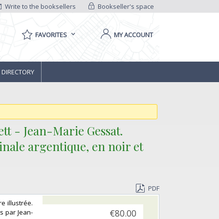
Write to the booksellers
Bookseller's space
FAVORITES
MY ACCOUNT
 DIRECTORY
tt - Jean-Marie Gessat.‎
nale argentique, en noir et
PDF
 illustrée.
is par Jean-
€80.00