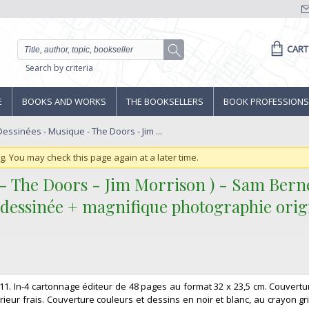
CART
Search by criteria
E
BOOKS AND WORKS
THE BOOKSELLERS
BOOK PROFESSIONS
essinées - Musique - The Doors - Jim ...
ng. You may check this page again at a later time.
 - The Doors - Jim Morrison ) - Sam Berne
e dessinée + magnifique photographie origi
11. In-4 cartonnage éditeur de 48 pages au format 32 x 23,5 cm. Couverture
érieur frais. Couverture couleurs et dessins en noir et blanc, au crayon gr