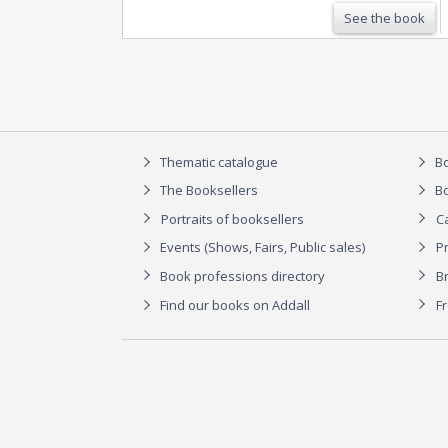
argentique, en noir et blanc, de Jim
See the book
Morrison
Thematic catalogue
Bo
The Booksellers
Bo
Portraits of booksellers
C
Events (Shows, Fairs, Public sales)
P
Book professions directory
Br
Find our books on Addall
F