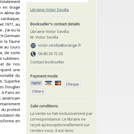
 totalement
e en tirage
Librairie Victor Sevilla
 en 4ème de
t cardiaque,
Bookseller's contact details
et 1971, au
e…J’ai eu la
Librairie Victor Sevilla
int-Germain
M. Victor Sevilla
te la faune
victor.sevilla@orange.fr
le au cours
e, de sorte
06 80 26 72 20
t sublimes.
Contact bookseller
plet de nos
séquent une
ortalité du
Payment mode
cm. Superbe
Cheque
mes Douglas
Others
1 à Paris en
k américain
ontairement
Sale conditions
 du protest
La vente se fait exclusivement par
éputation de
correspondance. Le libraire ne
ansforme en
reçoit qu’exceptionnellement sur
rendez-vous. Il est donc