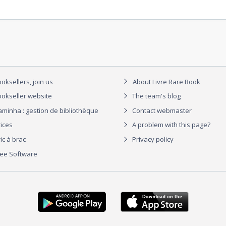
oksellers, join us
About Livre Rare Book
okseller website
The team's blog
aminha : gestion de bibliothèque
Contact webmaster
rices
A problem with this page?
ic à brac
Privacy policy
ree Software