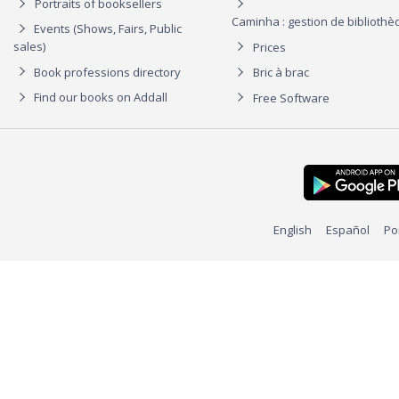
Portraits of booksellers
Caminha : gestion de biblioth
Events (Shows, Fairs, Public
sales)
Prices
Book professions directory
Bric à brac
Find our books on Addall
Free Software
English
Español
Po