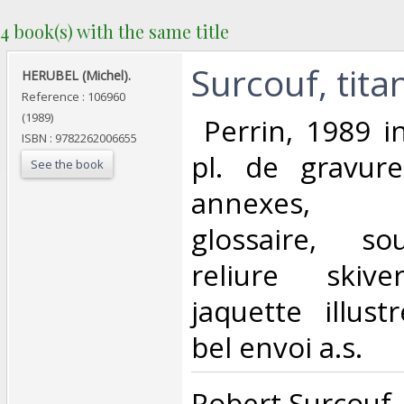
4 book(s) with the same title
‎Surcouf, tita
‎HERUBEL (Michel).‎
Reference : 106960
(1989)
‎ Perrin, 1989 i
ISBN : 9782262006655
pl. de gravure
See the book
annexes, ch
glossaire, sou
reliure skive
jaquette illust
bel envoi a.s.‎
‎Robert Surcouf,