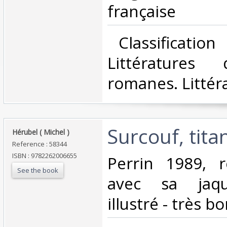
française‎
‎ Classificatio
Littératures
romanes. Littéra
‎Surcouf, tita
‎Hérubel ( Michel )‎
Reference : 58344
ISBN : 9782262006655
‎Perrin 1989, r
See the book
avec sa jaqu
illustré - très bo