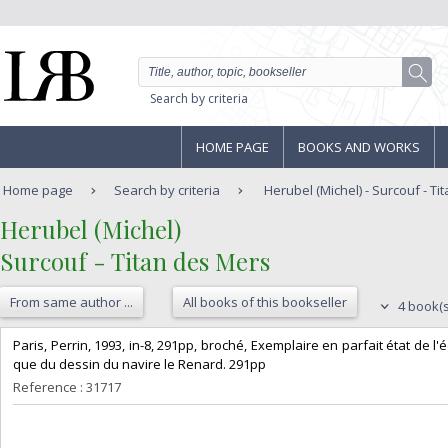
Search by criteria
HOME PAGE
BOOKS AND WORKS
Home page
Search by criteria
Herubel (Michel) - Surcouf - T
‎Herubel (Michel)‎
‎Surcouf - Titan des Mers‎
From same author ...
All books of this bookseller
4 book(s
‎Paris, Perrin, 1993, in-8, 291pp, broché, Exemplaire en parfait état de l
que du dessin du navire le Renard. 291pp ‎
Reference : 31717