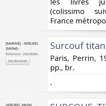
les livres j
(colissimo su
France métropoli
‎Surcouf titan
‎[MARINE] - HERUBEL
(Michel) - ‎
Reference : 202205826
‎Paris, Perrin, 
See the book
pp., br.‎
‎.‎
‎HERUBEL Michel‎