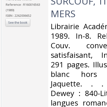
‎SURCOUF, T
Reference : R160016563
MERS‎
(1989)
ISBN : 2262006652
See the book
‎Librairie Acad
1989. In-8. Re
Couv. conve
satisfaisant, I
291 pages. Illu
blanc hors t
Jaquette. . . 
Dewey : 840-Li
langues romane