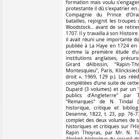
formation mais voulu s'engager
protestante il dû s'expatrier en 
Compagnie du Prince d'Oran
batailles, rejoignit les troupe
Woodstock... avant de se retir
1707. Il y travailla à son Histoir
il avait réuni une importante d
publiée à La Haye en 1724 en 
comme la première étude d'un
institutions anglaises, précu
Girard dAlbissin, "Rapin-
Montesquieu", Paris, Klincksieck,
droit », 1969, 129 p.). Les ré
complétées d'une suite de cette
Dupard (3 volumes) et par un 
publics d'Angleterre" par
"Remarques" de N. Tindal (2
historique, critique et bibli
Desenne, 1822, t. 23, pp. 76-77
complet des deux volumes de 
historiques et critiques sur l'H
Rapin Thoyras, par Mr. N. Tin
Abrégé historique du recueil de