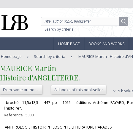
Search by criteria
HOME PAGE
BOOKS AND WORKS
Home page
Search by criteria
MAURICE Martin - Histoire d'A
‎MAURICE Martin‎
‎Histoire d'ANGLETERRE.‎
From same author ...
All books of this bookseller
5 book(s
‎ broché -11,5x18,5 - 447 pp - 1955 - éditions Arthème FAYARD, Par
l'histoire".‎
Reference : 5333
‎ ANTHROLOGIE HISTOIR PHILOSOPHIE LITTERATURE PARADES‎