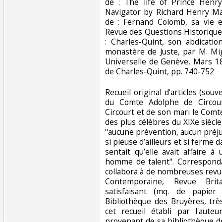
de : The life of Prince Henr
Navigator by Richard Henry Ma
de : Fernand Colomb, sa vie e
Revue des Questions Historique
: Charles-Quint, son abdicati
monastère de Juste, par M. Mig
Universelle de Genève, Mars 18
de Charles-Quint, pp. 740-752‎
‎Recueil original d'articles (sou
du Comte Adolphe de Circour
Circourt et de son mari le Comt
des plus célèbres du XIXe siècl
"aucune prévention, aucun préju
si pieuse d’ailleurs et si ferme 
sentait qu’elle avait affaire 
homme de talent". Corresponda
collabora à de nombreuses revu
Contemporaine, Revue Britan
satisfaisant (mq. de papier 
Bibliothèque des Bruyères, trè
cet recueil établi par l'aute
provenant de sa bibliothèque de