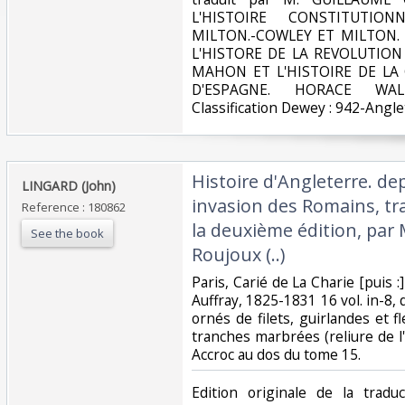
L'HISTOIRE CONSTITUTION
MILTON.-COWLEY ET MILTON.
L'HISTORE DE LA REVOLUTION
MAHON ET L'HISTOIRE DE LA
D'ESPAGNE. HORACE WA
Classification Dewey : 942-Angle
‎Histoire d'Angleterre. de
‎LINGARD (John)‎
invasion des Romains, tra
Reference : 180862
la deuxième édition, par M
See the book
Roujoux (..)‎
‎Paris, Carié de La Charie [puis :
Auffray, 1825-1831 16 vol. in-8,
ornés de filets, guirlandes et f
tranches marbrées (reliure de l'é
Accroc au dos du tome 15.‎
‎Edition originale de la trad