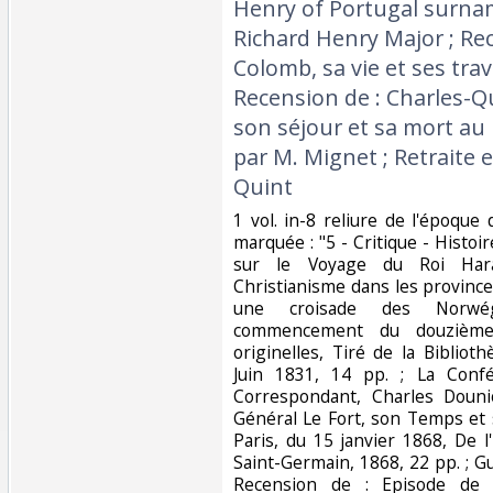
Henry of Portugal surna
Richard Henry Major ; Re
Colomb, sa vie et ses trav
Recension de : Charles-Qu
son séjour et sa mort au
par M. Mignet ; Retraite 
Quint‎
‎1 vol. in-8 reliure de l'époqu
marquée : "5 - Critique - Histoir
sur le Voyage du Roi Haral
Christianisme dans les province
une croisade des Norwég
commencement du douzième 
originelles, Tiré de la Biblio
Juin 1831, 14 pp. ; La Confé
Correspondant, Charles Dounio
Général Le Fort, son Temps et s
Paris, du 15 janvier 1868, De l
Saint-Germain, 1868, 22 pp. ; G
Recension de : Episode de l