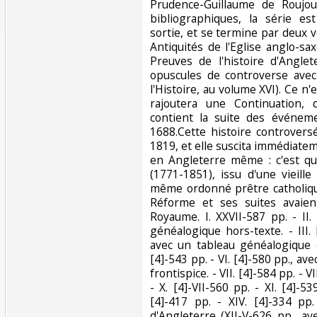
Prudence-Guillaume de Roujou
bibliographiques, la série e
sortie, et se termine par deux
Antiquités de l'Eglise anglo-s
Preuves de l'histoire d'Angle
opuscules de controverse avec
l'Histoire, au volume XVI). Ce n'
rajoutera une Continuation,
contient la suite des événem
1688.Cette histoire controvers
1819, et elle suscita immédiat
en Angleterre même : c'est que
(1771-1851), issu d'une vieille
même ordonné prêtre catholiqu
Réforme et ses suites avaien
Royaume. I. XXVII-587 pp. - II.
généalogique hors-texte. - III. 
avec un tableau généalogique e
[4]-543 pp. - VI. [4]-580 pp., a
frontispice. - VII. [4]-584 pp. - VI
- X. [4]-VII-560 pp. - XI. [4]-539
[4]-417 pp. - XIV. [4]-334 pp.
d'Angleterre (XII-V-626 pp., a