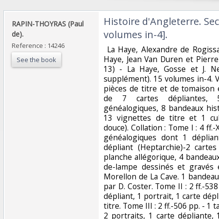
‎Histoire d'Angleterre. Se
‎RAPIN-THOYRAS (Paul
volumes in-4].‎
de). ‎
Reference : 14246
‎ La Haye, Alexandre de Rogiss
Haye, Jean Van Duren et Pierr
See the book
13) - La Haye, Gosse et J. N
supplément). 15 volumes in-4. 
pièces de titre et de tomaison
de 7 cartes dépliantes, 5
généalogiques, 8 bandeaux hist
13 vignettes de titre et 1 cu
douce). Collation : Tome I : 4 ff.
généalogiques dont 1 déplian
dépliant (Heptarchie)-2 cartes
planche allégorique, 4 bandeaux,
de-lampe dessinés et gravés e
Morellon de La Cave. 1 bandeau
par D. Coster. Tome II : 2 ff.-53
dépliant, 1 portrait, 1 carte dép
titre. Tome III : 2 ff.-506 pp. - 
2 portraits, 1 carte dépliante,