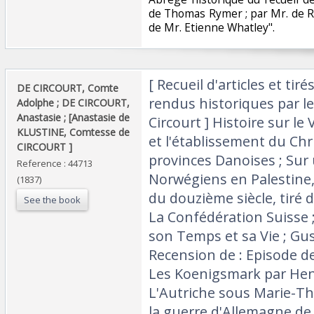
de Thomas Rymer ; par Mr. de R
de Mr. Etienne Whatley". ‎
‎[ Recueil d'articles et ti
‎DE CIRCOURT, Comte
rendus historiques par l
Adolphe ; DE CIRCOURT,
Anastasie ; [Anastasie de
Circourt ] Histoire sur le
KLUSTINE, Comtesse de
et l'établissement du Chr
CIRCOURT ] ‎
provinces Danoises ; Sur
Reference : 44713
Norwégiens en Palestin
(1837)
du douzième siècle, tiré d
See the book
La Confédération Suisse ;
son Temps et sa Vie ; Gu
Recension de : Episode de
Les Koenigsmark par Henr
L'Autriche sous Marie-Th
la guerre d'Allemagne de