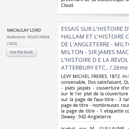
Cloud.‎
‎ESSAIS SUR L'HISTOIRE 
‎MACAULAY LORD‎
HALLAM ET L'HISTOIRE
Reference : RO20170028
DE L'ANGLETERRE - MIL
(1872)
MILTON - SIR JAMES MA
See the book
L'HISTOIRE D E LA REVOL
ATTERBURY ETC.. / 2ème 
‎LEVY MICHEL FRERES. 1872. In-8
convenable, Dos satisfaisant, 
- plats jaspés - couverture d'
sur le 1er plat de la couverture 
sur la page de faux-titre - 3 t
page de titre - nombreuses rous
la page de titre - 1 etiquette col
Dewey : 942-Angleterre‎
‎traduit par M. GUILLAUM