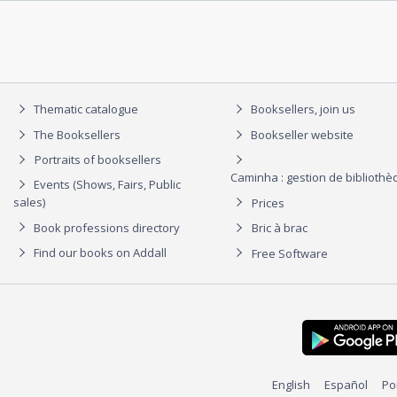
Thematic catalogue
Booksellers, join us
The Booksellers
Bookseller website
Portraits of booksellers
Caminha : gestion de biblioth
Events (Shows, Fairs, Public
sales)
Prices
Book professions directory
Bric à brac
Find our books on Addall
Free Software
English
Español
Po