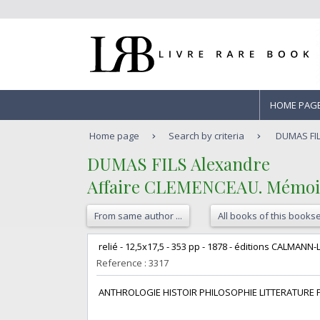
HOME PAG
Home page
Search by criteria
DUMAS FIL
‎DUMAS FILS Alexandre‎
‎Affaire CLEMENCEAU. Mémoire
From same author ...
All books of this bookse
‎ relié - 12,5x17,5 - 353 pp - 1878 - éditions CALMANN
Reference : 3317
‎ ANTHROLOGIE HISTOIR PHILOSOPHIE LITTERATURE 