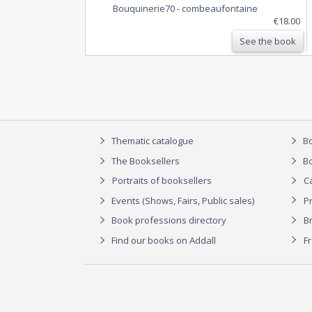
Bouquinerie70
-
combeaufontaine
€18.00
See the book
Thematic catalogue
Bo
The Booksellers
Bo
Portraits of booksellers
C
Events (Shows, Fairs, Public sales)
P
Book professions directory
Br
Find our books on Addall
F