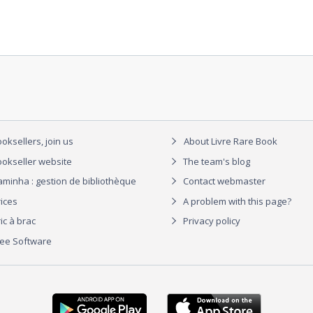
oksellers, join us
About Livre Rare Book
okseller website
The team's blog
aminha : gestion de bibliothèque
Contact webmaster
rices
A problem with this page?
ic à brac
Privacy policy
ree Software