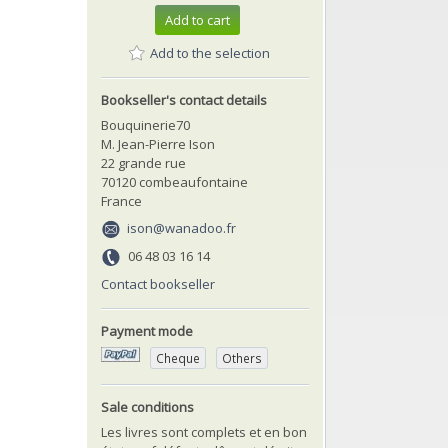
Add to cart
Add to the selection
Bookseller's contact details
Bouquinerie70
M. Jean-Pierre Ison
22 grande rue
70120 combeaufontaine
France
ison@wanadoo.fr
06 48 03 16 14
Contact bookseller
Payment mode
Cheque
Others
Sale conditions
Les livres sont complets et en bon