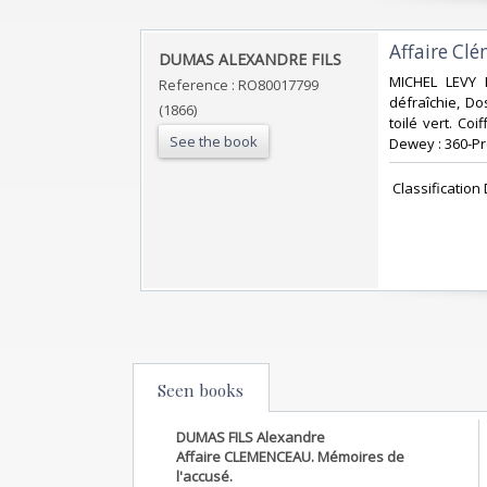
‎Affaire Cl
‎DUMAS ALEXANDRE FILS‎
‎MICHEL LEVY 
Reference : RO80017799
défraîchie, Do
(1866)
toilé vert. Coi
See the book
Dewey : 360-Pr
‎ Classificatio
Seen books
DUMAS FILS Alexandre
Affaire CLEMENCEAU. Mémoires de
l'accusé.