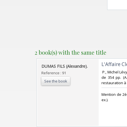
2 book(s) with the same title
‎L'Affaire 
‎DUMAS FILS (Alexandre).‎
‎ P., Michel Lév
Reference : 91
de 354 pp. (A.
See the book
restauration à
‎Mention de 2è
ex.). ‎