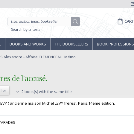
CART
Search by criteria
E
BOOKS AND WORKS
THE BOOKSELLERS
BOOK PROFESSIONS
S Alexandre - Affaire CLEMENCEAU. Mémo...
s de l'accusé.‎
ller
2 book(s) with the same title
-LEVY ( ancienne maison Michel LEVY frères), Paris.14ème édition. ‎
PARADES‎