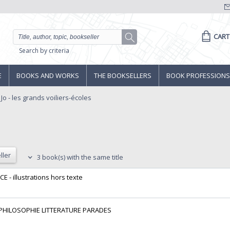
CART
Search by criteria
E
BOOKS AND WORKS
THE BOOKSELLERS
BOOK PROFESSIONS
o - les grands voiliers-écoles
ller
3 book(s) with the same title
E - illustrations hors texte‎
R PHILOSOPHIE LITTERATURE PARADES‎