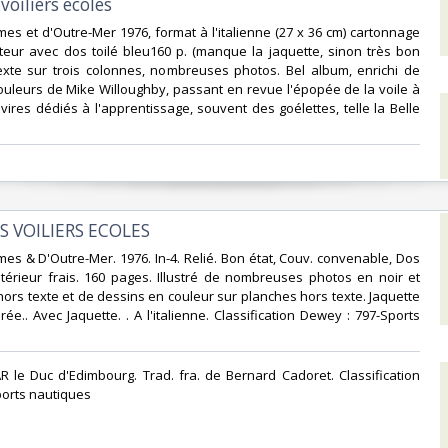
voiliers écoles‎
imes et d'Outre-Mer 1976, format à l'italienne (27 x 36 cm) cartonnage
teur avec dos toilé bleu160 p. (manque la jaquette, sinon très bon
exte sur trois colonnes, nombreuses photos. Bel album, enrichi de
uleurs de Mike Willoughby, passant en revue l'épopée de la voile à
vires dédiés à l'apprentissage, souvent des goélettes, telle la Belle
S VOILIERS ECOLES‎
imes & D'Outre-Mer. 1976. In-4. Relié. Bon état, Couv. convenable, Dos
Intérieur frais. 160 pages. Illustré de nombreuses photos en noir et
hors texte et de dessins en couleur sur planches hors texte. Jaquette
rée.. Avec Jaquette. . A l'italienne. Classification Dewey : 797-Sports
R le Duc d'Edimbourg. Trad. fra. de Bernard Cadoret. Classification
orts nautiques‎