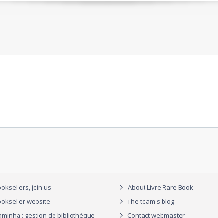
oksellers, join us
About Livre Rare Book
okseller website
The team's blog
aminha : gestion de bibliothèque
Contact webmaster