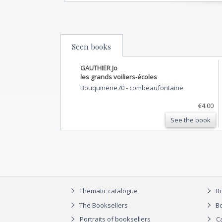
Seen books
GAUTHIER Jo
les grands voiliers-écoles
Bouquinerie70
-
combeaufontaine
€4.00
See the book
Thematic catalogue
Bo
The Booksellers
Bo
Portraits of booksellers
C