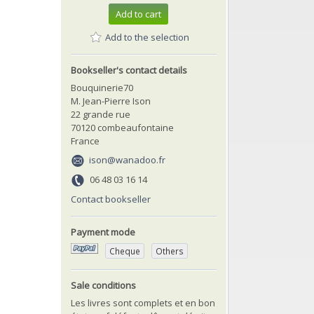
Add to cart
Add to the selection
Bookseller's contact details
Bouquinerie70
M. Jean-Pierre Ison
22 grande rue
70120 combeaufontaine
France
ison@wanadoo.fr
06 48 03 16 14
Contact bookseller
Payment mode
Cheque
Others
Sale conditions
Les livres sont complets et en bon