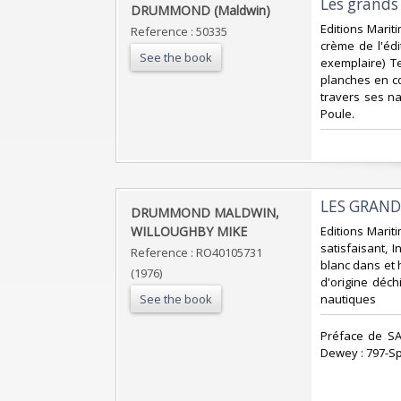
‎Les grands 
‎DRUMMOND (Maldwin)‎
‎Editions Marit
Reference : 50335
crème de l'édi
See the book
exemplaire) T
planches en co
travers ses na
Poule.‎
‎LES GRAND
‎DRUMMOND MALDWIN,
WILLOUGHBY MIKE‎
‎Editions Marit
satisfaisant, 
Reference : RO40105731
blanc dans et 
(1976)
d'origine déchi
See the book
nautiques‎
‎Préface de SA
Dewey : 797-Sp