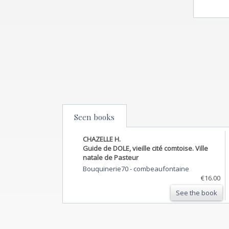
Seen books
CHAZELLE H.
Guide de DOLE, vieille cité comtoise. Ville
natale de Pasteur
Bouquinerie70
-
combeaufontaine
€16.00
See the book