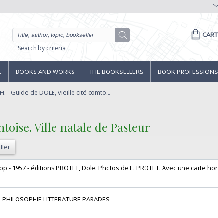
CART
Search by criteria
E
BOOKS AND WORKS
THE BOOKSELLERS
BOOK PROFESSIONS
. - Guide de DOLE, vieille cité comto...
toise. Ville natale de Pasteur ‎
ller
4 pp - 1957 - éditions PROTET, Dole. Photos de E. PROTET. Avec une carte hors
R PHILOSOPHIE LITTERATURE PARADES‎