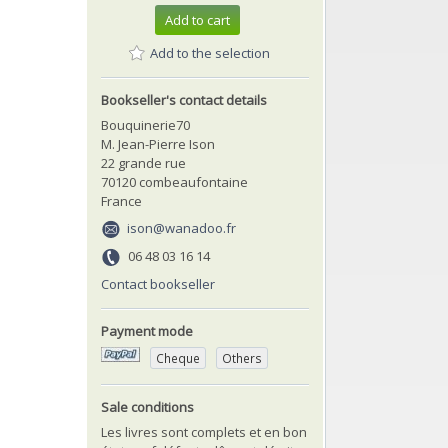
Add to cart
Add to the selection
Bookseller's contact details
Bouquinerie70
M. Jean-Pierre Ison
22 grande rue
70120 combeaufontaine
France
ison@wanadoo.fr
06 48 03 16 14
Contact bookseller
Payment mode
Cheque
Others
Sale conditions
Les livres sont complets et en bon