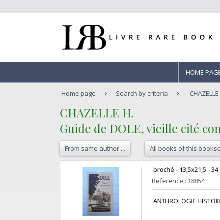
HOME PAG
Home page
Search by criteria
CHAZELLE H
‎CHAZELLE H.‎
‎Guide de DOLE, vieille cité com
From same author ...
All books of this bookse
‎ broché - 13,5x21,5 - 3
Reference : 18854
‎ ANTHROLOGIE HISTOI