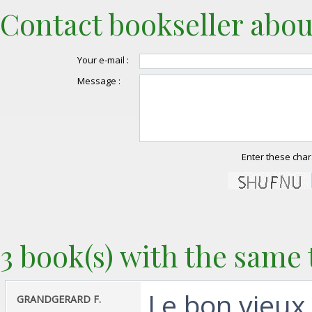
Contact bookseller abou
Your e-mail :
Message :
Enter these char
3 book(s) with the same t
‎Le bon vieux
‎GRANDGERARD F. ‎