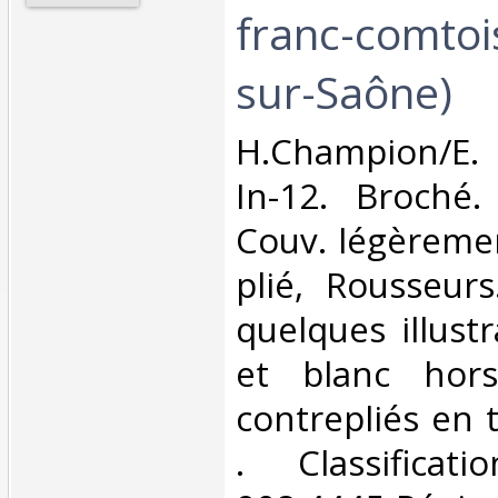
franc-comtoi
sur-Saône)‎
‎H.Champion/E.
In-12. Broché.
Couv. légèreme
plié, Rousseur
quelques illust
et blanc hors
contrepliés en tr
. Classifica