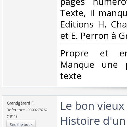
pages numéro
Texte, il manqu
Editions H. Ch
et E. Perron à G
‎Propre et e
Manque une p
texte‎
‎Le bon vieux
‎Grandgérard F.‎
Reference : R300278262
Histoire d'un
(1911)
See the book