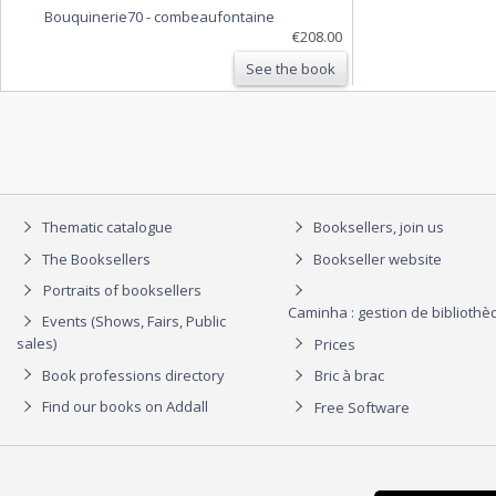
Bouquinerie70
-
combeaufontaine
€208.00
See the book
Thematic catalogue
Booksellers, join us
The Booksellers
Bookseller website
Portraits of booksellers
Caminha : gestion de biblioth
Events (Shows, Fairs, Public
sales)
Prices
Book professions directory
Bric à brac
Find our books on Addall
Free Software