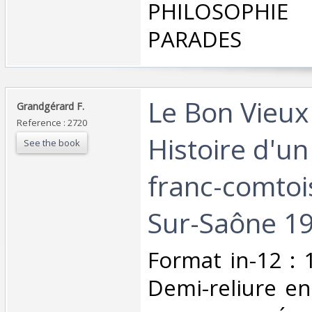
PHILOSOPHIE 
PARADES‎
‎Le Bon Vieu
‎Grandgérard F.‎
Reference : 2720
Histoire d'un
See the book
franc-comtoi
Sur-Saône 19
‎Format in-12 :
Demi-reliure en