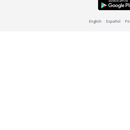
English
Español
Po