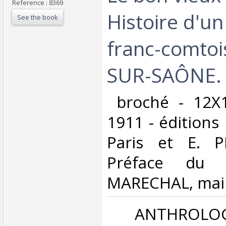
Reference : 8369
Histoire d'un
See the book
franc-comtoi
SUR-SAÔNE. 
‎ broché - 12X
1911 - édition
Paris et E. P
Préface du 
MARECHAL, mair
‎ ANTHROLOG