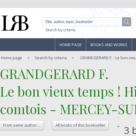
Search by criteria
HOME PAGE
BOOKS AND WORKS
Home page
Search by criteria
GRANDGERARD F. - Le bon vieux 
‎GRANDGERARD F. ‎
‎Le bon vieux temps ! Hi
comtois - MERCEY-SUR
From same author ...
All books of this bookseller
3 b