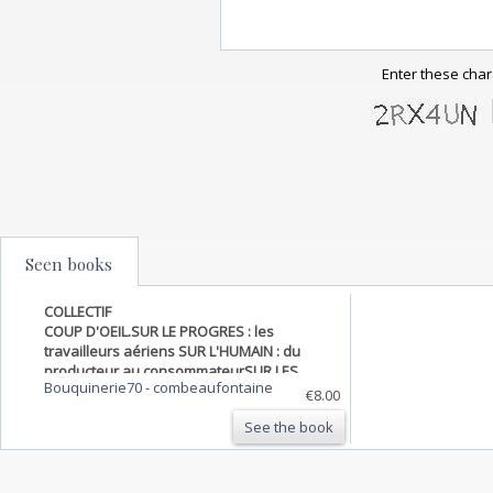
Enter these char
Seen books
COLLECTIF
COUP D'OEIL.SUR LE PROGRES : les
travailleurs aériens SUR L'HUMAIN : du
producteur au consommateurSUR LES
Bouquinerie70
-
combeaufontaine
ARTS : au fil de l'eauSUR LA MODE : regard
€8.00
mécaniqueSUR LES MOEURS : la sortie des
See the book
classesSUR L'ETRANGE : les ins…