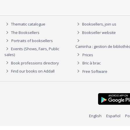
Thematic catalogue
Booksellers, join us
The Booksellers
Bookseller website
Portraits of booksellers
Caminha : gestion de biblioth
Events (Shows, Fairs, Public
sales)
Prices
Book professions directory
Bric à brac
Find our books on Addall
Free Software
English
Español
Po