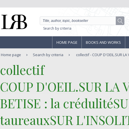
Search by criteria
HOME PAGE
BOOKS AND WORKS
Home page
Search by criteria
collectif - COUP D'OEIL.SUR LA VI
‎collectif‎
‎COUP D'OEIL.SUR LA V
BETISE : la crédulité
taureauxSUR L'INSOLIT