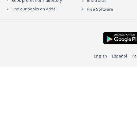
Book professions directory
Bric à brac
Find our books on Addall
Free Software
English
Español
Po