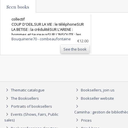
Seen books
collectif
COUP D'OEIL.SUR LA VIE : le téléphoneSUR
LA BETISE : la crédulitéSUR L'ARENE :
hommes et taureauxSUR L'INSOLITE : les
Bouquinerie70
-
combeaufontaine
épaves SUR LE PROGRES : l'enfer en noir et
€12.00
blancSUR L'HUMAIN : le pain quotidienSUR
See the book
LES ARTS : les pet…
Thematic catalogue
Booksellers, join us
The Booksellers
Bookseller website
Portraits of booksellers
Caminha : gestion de biblioth
Events (Shows, Fairs, Public
sales)
Prices