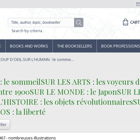
CART
Search by criteria
E
BOOKS AND WORKS
THE BOOKSELLERS
BOOK PROFESSIONS
- COUP D'OEIL.SUR L'HUMAIN : le somme...
 le sommeilSUR LES ARTS : les voyeurs d
ntre 1900SUR LE MONDE : le JaponSUR 
 L'HISTOIRE : les objets révolutionnaire
: la liberté‎
ller
1967 - nombreuses illustrations‎