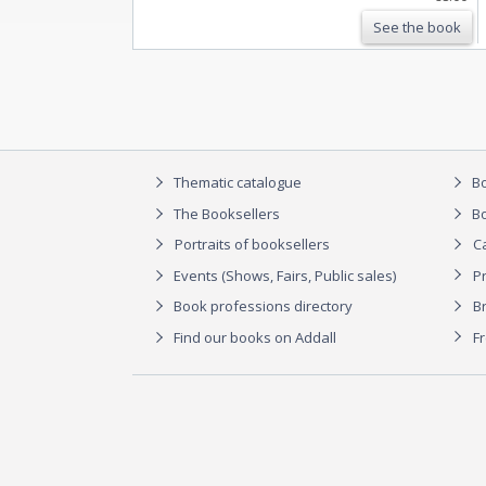
MOEURS : le métroSUR L'ETRANGE : les "
See the book
minis "SUR L'HISTOIRE : le…
Thematic catalogue
Bo
The Booksellers
Bo
Portraits of booksellers
C
Events (Shows, Fairs, Public sales)
P
Book professions directory
Br
Find our books on Addall
F