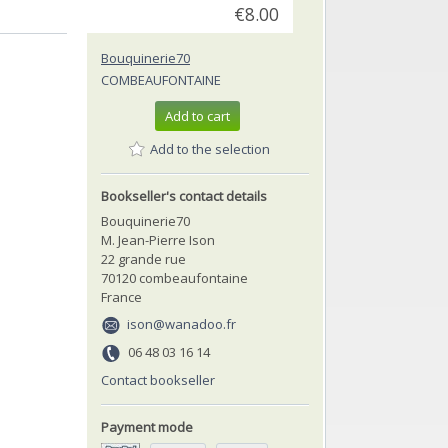
€8.00
Bouquinerie70
COMBEAUFONTAINE
Add to cart
Add to the selection
Bookseller's contact details
Bouquinerie70
M. Jean-Pierre Ison
22 grande rue
70120 combeaufontaine
France
ison@wanadoo.fr
06 48 03 16 14
Contact bookseller
Payment mode