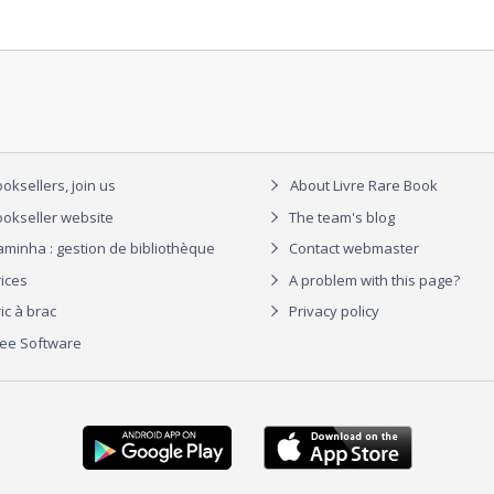
oksellers, join us
About Livre Rare Book
okseller website
The team's blog
aminha : gestion de bibliothèque
Contact webmaster
rices
A problem with this page?
ic à brac
Privacy policy
ree Software