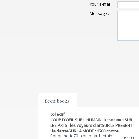
Your e-mail :
Message :
Seen books
collectif
COUP D'OEIL.SUR L'HUMAIN : le sommeilSUR
LES ARTS : les voyeurs d'artSUR LE PRESENT
: la danseSUR LA MODE : 1700 contre
Bouquinerie70
-
combeaufontaine
1900SUR LE MONDE : le JaponSUR LES
€8.00