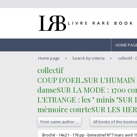
HOME PAG
Home page
Search by criteria
collectif 
‎collectif‎
‎COUP D'OEIL.SUR L'HUMAIN :
danseSUR LA MODE : 1700 co
L'ETRANGE : les " minis "SUR
mèmoire courteSUR LES HEROS 
From same author ...
All books of this bookse
‎ Broché - 14x21 - 176 pp - bimestriel N°7 mars avril 