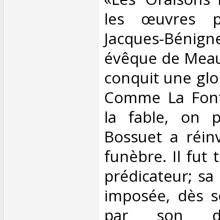
les œuvres pa
Jacques-Béni
évêque de Meau
conquit une gloi
Comme La Font
la fable, on 
Bossuet a réinv
funèbre. Il fut 
prédicateur; sa 
imposée, dès s
par son di