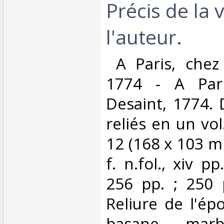
Précis de la 
l'auteur.‎
‎ A Paris, chez
1774 - A Pari
Desaint, 1774.
reliés en un vol
12 (168 x 103 mm
f. n.fol., xiv pp
256 pp. ; 250 p
Reliure de l'ép
basane marb