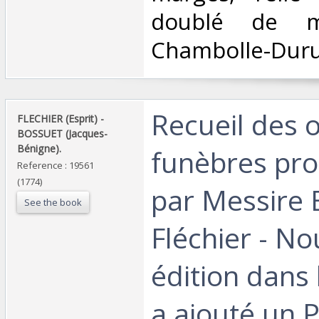
doublé de m
Chambolle-Duru.
‎Recueil des 
‎FLECHIER (Esprit) -
BOSSUET (Jacques-
Bénigne).‎
funèbres pr
Reference : 19561
(1774)
par Messire 
See the book
Fléchier - No
édition dans 
a ajouté un P