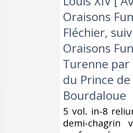
Louis XIV [ Av
Oraisons Fu
Fléchier, sui
Oraisons Fu
Turenne par
du Prince de
Bourdaloue‎
‎5 vol. in-8 rel
demi-chagrin 