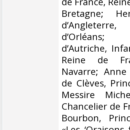
de France, Rein
Bretagne; He
d’Angleterr
d’Orléans; M
d’Autriche, Inf
Reine de Fr
Navarre; Anne
de Clèves, Prin
Messire Miche
Chancelier de F
Bourbon, Prin
«Les ‘Oraisons 