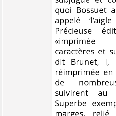
quoi Bossuet a
appelé ‘l’aigl
Précieuse édit
«imprimée
caractères et s
dit Brunet, I, 
réimprimée en 
de nombreus
suivirent au X
Superbe exempl
marges, relié