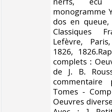
nerfs, écu
monogramme Y
dos en queue, 
Classiques Fr
Lefèvre, Paris
1826, 1826.Rap
complets : Oeu
de J. B. Rous
commentaire 
Tomes - Comple
Oeuvres diverse
Avec : ] Pet