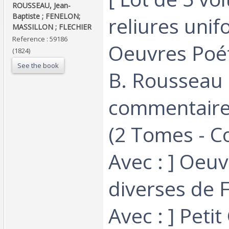
‎ROUSSEAU, Jean-
Baptiste ; FENELON;
reliures unif
MASSILLON ; FLECHIER‎
Reference : 59186
Oeuvres Poét
(1824)
See the book
B. Rousseau
commentaire
(2 Tomes - C
Avec : ] Oeu
diverses de 
Avec : ] Peti