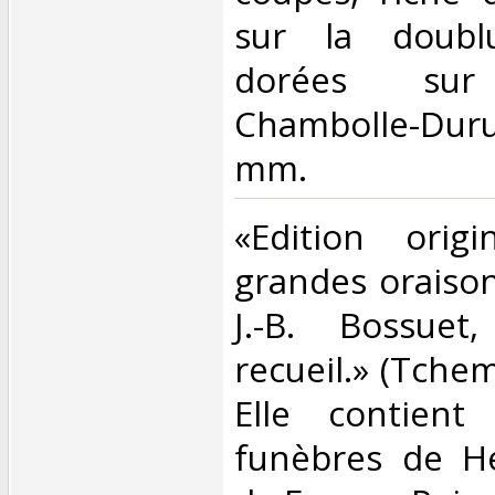
sur la doublu
dorées sur 
Chambolle-Du
mm.‎
‎«Edition orig
grandes oraiso
J.-B. Bossuet
recueil.» (Tchem
Elle contient
funèbres de He