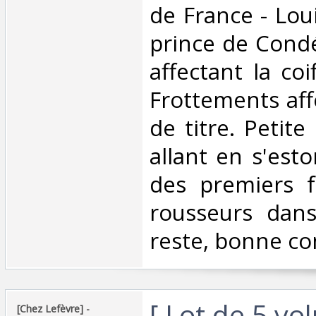
de France - Lou
prince de Condé
affectant la coi
Frottements aff
de titre. Petit
allant en s'est
des premiers fe
rousseurs dans
reste, bonne con
‎[ Lot de 5 v
‎[Chez Lefèvre] - ‎