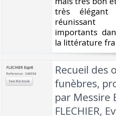
mais très bon ét
très élégant 
réunissant 
importants dans
la littérature fra
‎Recueil des 
‎FLECHIER Esprit‎
Reference : 346594
funèbres, p
See the book
par Messire 
FLECHIER, E