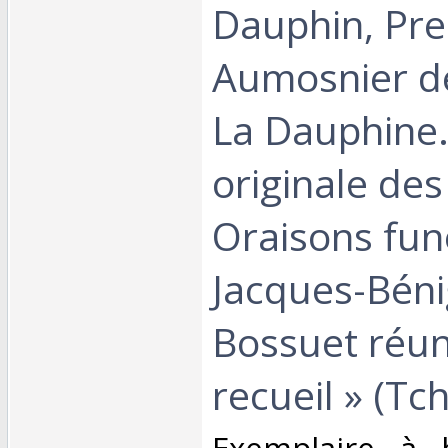
Dauphin, Pr
Aumosnier 
La Dauphine.
originale des
Oraisons fun
Jacques-Bén
Bossuet réun
recueil » (Tc
‎Exemplaire à 