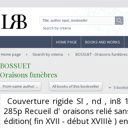
Search by criteria
HOME PAGE
BOOKS AND WORKS
Home page
Search by criteria
BOSSUET - Oraisons funèbres
‎BOSSUET‎
‎Oraisons funèbres‎
From same author ...
All books of this bookseller
5 book(s
‎ Couverture rigide Sl , nd , in8 
285p Recueil d' oraisons relié san
édition( fin XVII - début XVIIIè ) 