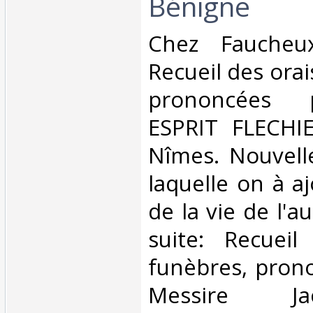
Bénigne‎
‎Chez Fauche
Recueil des ora
prononcées 
ESPRIT FLECHI
Nîmes. Nouvell
laquelle on à a
de la vie de l'au
suite: Recueil
funèbres, pron
Messire Jacq