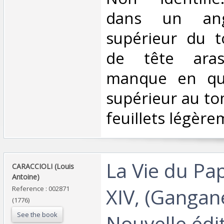
dans un ang
supérieur du to
de tête aras
manque en qu
supérieur au to
feuillets légèrem
‎La Vie du P
‎CARACCIOLI (Louis
Antoine)‎
XIV, (Ganganel
Reference : 002871
(1776)
See the book
Nouvelle édi