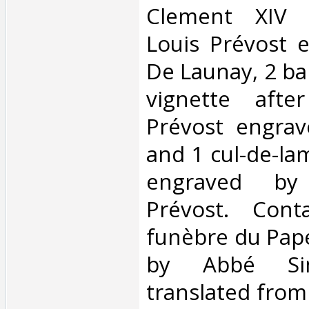
Clement XIV a
Louis Prévost 
De Launay, 2 ba
vignette after
Prévost engra
and 1 cul-de-l
engraved by 
Prévost. Cont
funèbre du Pap
by Abbé Sim
translated fro