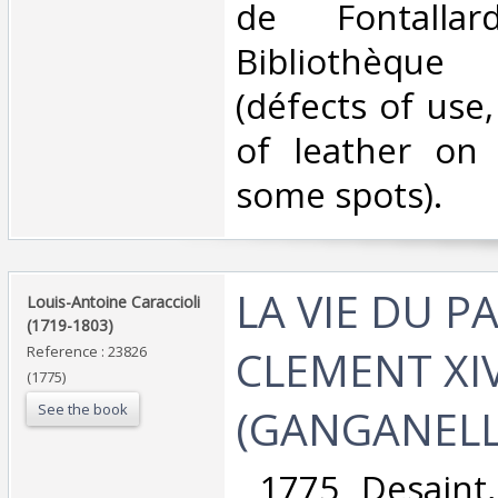
de Fontallar
Bibliothèque
(défects of use,
of leather on 
some spots). ‎
‎LA VIE DU P
‎Louis-Antoine Caraccioli
(1719-1803)‎
CLEMENT XI
Reference : 23826
(1775)
See the book
(GANGANELLI
‎ 1775 Desaint