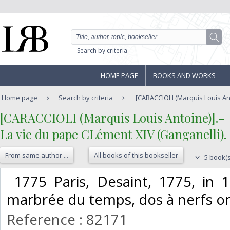
Search by criteria
HOME PAGE
BOOKS AND WORKS
Home page
Search by criteria
[CARACCIOLI (Marquis Louis Antoi
‎[CARACCIOLI (Marquis Louis Antoine)].-‎
‎La vie du pape CLément XIV (Ganganelli).‎
From same author ...
All books of this bookseller
5 book(s
‎ 1775 Paris, Desaint, 1775, in 
marbrée du temps, dos à nerfs orn
Reference : 82171