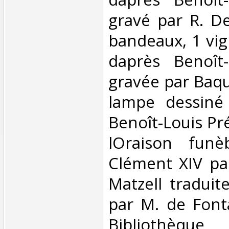
gravé par R. D
bandeaux, 1 vig
daprès Benoît-
gravée par Baqu
lampe dessiné
Benoît-Louis Pr
lOraison fun
Clément XIV pa
Matzell traduit
par M. de Fontal
Bibliothèque