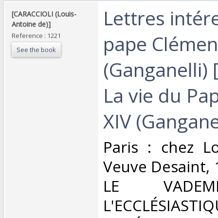
‎Lettres inté
‎[CARACCIOLI (Louis-
Antoine de)]‎
pape Clémen
Reference : 1221
See the book
(Ganganelli) 
La vie du Pa
XIV (Ganganell
‎Paris : chez L
Veuve Desaint, 
LE VADE
L'ECCLÉSIAST