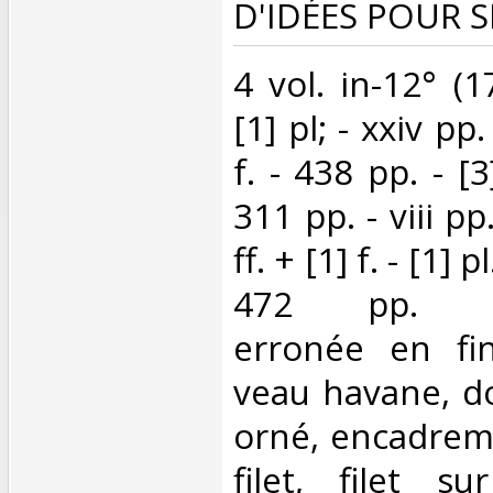
D'IDÉES POUR S
‎4 vol. in-12° 
[1] pl; - xxiv pp
f. - 438 pp. - [3]
311 pp. - viii pp
ff. + [1] f. - [1] pl
472 pp. (nu
erronée en fi
veau havane, do
orné, encadreme
filet, filet s