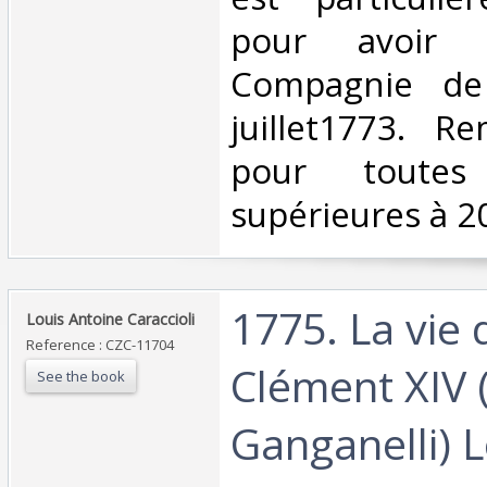
pour avoir 
Compagnie de
juillet1773. 
pour toutes
supérieures à 20
‎1775. La vie
‎Louis Antoine Caraccioli‎
Reference : CZC-11704
Clément XIV 
See the book
Ganganelli) L