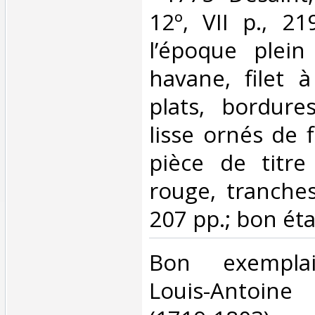
12º, VII p., 21
l’époque plei
havane, filet à
plats, bordure
lisse ornés de 
pièce de titr
rouge, tranches
207 pp.; bon état
‎Bon exemplai
Louis-Antoin