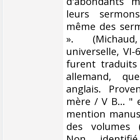
d'abondants m
leurs sermons
même des sermo
». (Michaud,
universelle, VI-
furent traduits
allemand, que
anglais. Prov
mère / V B... " e
mention manusc
des volumes (X
Non identifié