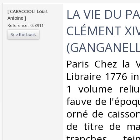
‎LA VIE DU P
‎[ CARACCIOLI Louis
Antoine ] ‎
CLÉMENT XI
Reference : 053911
See the book
(GANGANELLI)
‎Paris Chez la 
Libraire 1776 in
1 volume reliu
fauve de l'époq
orné de caisson
de titre de ma
tranches tei