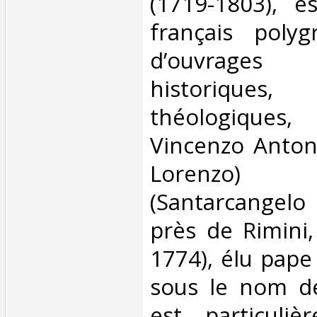
(1719-1803), e
français polyg
d’ouvrages l
historiques,
théologiques, 
Vincenzo Antoni
Lorenzo) 
(Santarcangel
près de Rimini
1774), élu pape
sous le nom d
est particuli