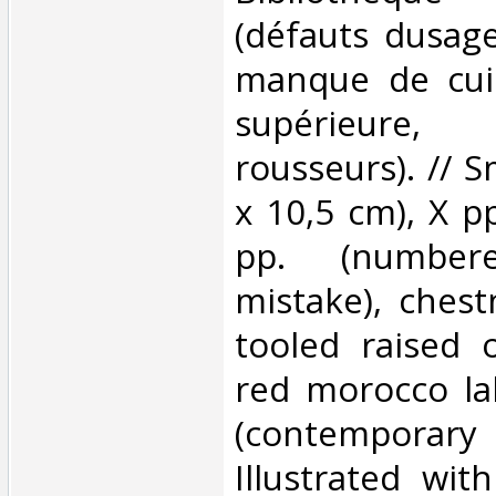
(défauts dusage
manque de cuir
supérieure
rousseurs). // S
x 10,5 cm), X pp.
pp. (numbe
mistake), chest
tooled raised 
red morocco la
(contemporar
Illustrated wit