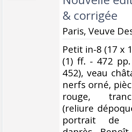
& corrigée ‎
‎Paris, Veuve Des
‎Petit in-8 (17 x 
(1) ff. - 472 pp
452), veau chât
nerfs orné, piè
rouge, tran
(reliure dépoque
portrait de 
daprès Benoît-