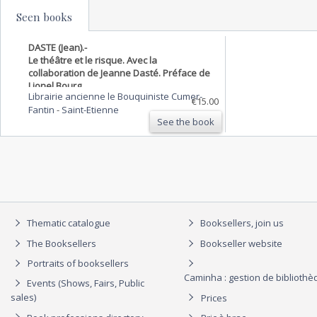
Seen books
DASTE (Jean).-
Le théâtre et le risque. Avec la
collaboration de Jeanne Dasté. Préface de
Lionel Bourg.
Librairie ancienne le Bouquiniste Cumer-
€15.00
Fantin
-
Saint-Etienne
See the book
Thematic catalogue
Booksellers, join us
The Booksellers
Bookseller website
Portraits of booksellers
Caminha : gestion de biblioth
Events (Shows, Fairs, Public
sales)
Prices