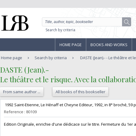
Search by criteria
HOME PAGE
BOOKS AND WORKS
Home page
Search by criteria
DASTE (Jean).- - Le théâtre et le
‎DASTE (Jean).-‎
‎Le théâtre et le risque. Avec la collabora
From same author ...
All books of this bookseller
‎ 1992 Saint-Etienne, Le Hénaff et Cheyne Editeur, 1992, in 8° broché, 59 
Reference : 80109
‎Edition Originale, enrichie d'une dédicace sur le titre. Fermeture du 1er a