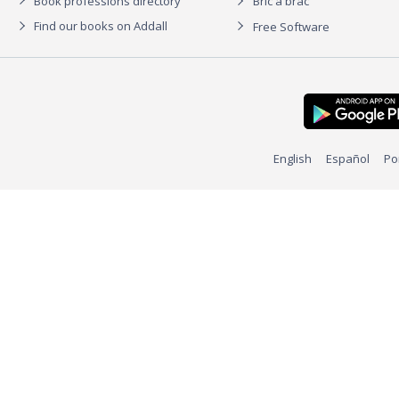
Book professions directory
Bric à brac
Find our books on Addall
Free Software
English
Español
Po